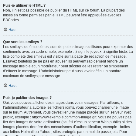
Puis-je utiliser le HTML ?
Non, il n’est pas possible de publier du HTML sur ce forum. La plupart des
mises en forme permises par le HTML peuvent être appliquées avec les
BBCodes.
Haut
Que sont les smileys ?
Les smileys, ou émoticônes, sont de petites images utilisées pour exprimer des
sentiments avec un code simple, exemple : :) signifie joyeux, :( signifie triste. La
liste complète des smileys est visible sur la page de rédaction de message.
Essayez toutefois de ne pas en abuser. Ils peuvent rapidement rendre un
message illisible et un modérateur peut décider de les retirer ou simplement
d’effacer le message. L’administrateur peut aussi avoir défini un nombre
maximum de smileys par message.
Haut
Puis-je publier des images ?
Oui, vous pouvez afficher des images dans vos messages. Par ailleurs, si
l’administrateur a autorisé les fichiers joints, vous pouvez charger une image
sur le forum. Autrement, vous devez lier une image placée sur un serveur Web
public, exemple : http://www.exemple.com/mon-image.gif. Vous ne pouvez pas
lier des images de votre ordinateur (sauf si c’est un serveur Web public) ni des
images placées derrière des mécanismes d’authentification, exemple : boîtes
aux lettres Hotmail ou Yahoo!, sites protégés par un mot de passe, etc. Pour