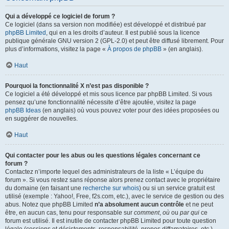
Qui a développé ce logiciel de forum ?
Ce logiciel (dans sa version non modifiée) est développé et distribué par
phpBB Limited
, qui en a les droits d’auteur. Il est publié sous la licence
publique générale GNU version 2 (GPL-2.0) et peut être diffusé librement. Pour
plus d’informations, visitez la page «
À propos de phpBB
» (en anglais).
Haut
Pourquoi la fonctionnalité X n’est pas disponible ?
Ce logiciel a été développé et mis sous licence par phpBB Limited. Si vous
pensez qu’une fonctionnalité nécessite d’être ajoutée, visitez la page
phpBB Ideas
(en anglais) où vous pouvez voter pour des idées proposées ou
en suggérer de nouvelles.
Haut
Qui contacter pour les abus ou les questions légales concernant ce
forum ?
Contactez n’importe lequel des administrateurs de la liste « L’équipe du
forum ». Si vous restez sans réponse alors prenez contact avec le propriétaire
du domaine (en faisant une
recherche sur whois
) ou si un service gratuit est
utilisé (exemple : Yahoo!, Free, f2s.com, etc.), avec le service de gestion ou des
abus. Notez que phpBB Limited
n’a absolument aucun contrôle
et ne peut
être, en aucun cas, tenu pour responsable sur
comment
,
où
ou
par qui
ce
forum est utilisé. Il est inutile de contacter phpBB Limited pour toute question