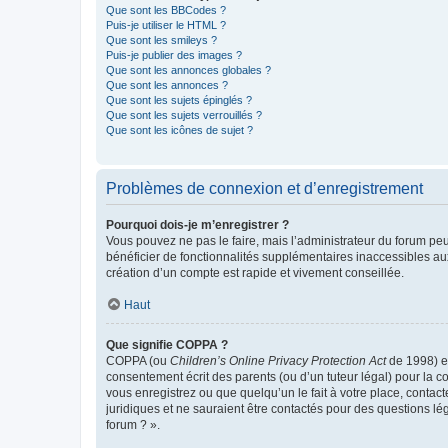
Que sont les BBCodes ?
Puis-je utiliser le HTML ?
Que sont les smileys ?
Puis-je publier des images ?
Que sont les annonces globales ?
Que sont les annonces ?
Que sont les sujets épinglés ?
Que sont les sujets verrouillés ?
Que sont les icônes de sujet ?
Problèmes de connexion et d’enregistrement
Pourquoi dois-je m’enregistrer ?
Vous pouvez ne pas le faire, mais l’administrateur du forum peu
bénéficier de fonctionnalités supplémentaires inaccessibles au
création d’un compte est rapide et vivement conseillée.
Haut
Que signifie COPPA ?
COPPA (ou
Children’s Online Privacy Protection Act
de 1998) es
consentement écrit des parents (ou d’un tuteur légal) pour la c
vous enregistrez ou que quelqu’un le fait à votre place, contac
juridiques et ne sauraient être contactés pour des questions lé
forum ? ».