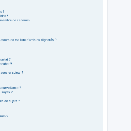
s !
bles !
n membre de ce forum !
ateurs de ma liste d’amis ou d’ignorés ?
sultat ?
anche ?!
ages et sujets ?
a surveillance ?
 sujets ?
es de sujets ?
orum ?