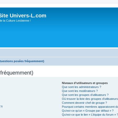
ite Univers-L.com
de la Culture Lesbienne !
(Questions posées fréquemment)
s fréquemment)
Niveaux d’utilisateurs et groupes
Que sont les administrateurs ?
Que sont les modérateurs ?
Que sont les groupes d’utilisateurs ?
Où trouver la liste des groupes d’utilisateur
Comment devenir chef de groupe ?
 ?!
Pourquoi certains membres apparaissent dan
Qu’est-ce qu’un « Groupe par défaut » ?
Qu’est-ce que le lien « L’équipe du forum » 