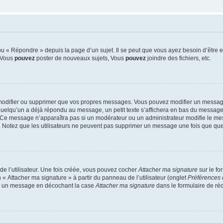
 « Répondre » depuis la page d’un sujet. Il se peut que vous ayez besoin d’être e
: Vous
pouvez
poster de nouveaux sujets, Vous
pouvez
joindre des fichiers, etc.
modifier ou supprimer que vos propres messages. Vous pouvez modifier un message
lqu’un a déjà répondu au message, un petit texte s’affichera en bas du message ind
n. Ce message n’apparaîtra pas si un modérateur ou un administrateur modifie le mes
ive. Notez que les utilisateurs ne peuvent pas supprimer un message une fois que qu
e l’utilisateur. Une fois créée, vous pouvez cocher
Attacher ma signature
sur le fo
 « Attacher ma signature » à partir du panneau de l’utilisateur (onglet
Préférences 
 à un message en décochant la case
Attacher ma signature
dans le formulaire de ré