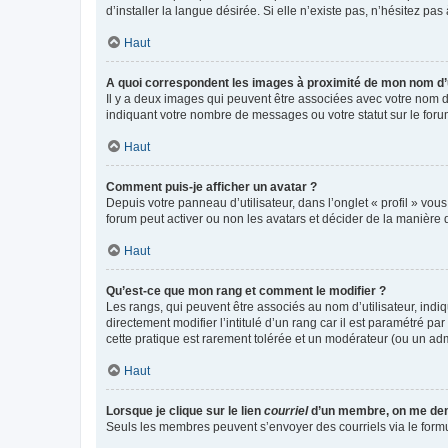
d’installer la langue désirée. Si elle n’existe pas, n’hésitez pa
Haut
A quoi correspondent les images à proximité de mon nom d’u
Il y a deux images qui peuvent être associées avec votre nom d’
indiquant votre nombre de messages ou votre statut sur le fo
Haut
Comment puis-je afficher un avatar ?
Depuis votre panneau d’utilisateur, dans l’onglet « profil » vou
forum peut activer ou non les avatars et décider de la manière d
Haut
Qu’est-ce que mon rang et comment le modifier ?
Les rangs, qui peuvent être associés au nom d’utilisateur, ind
directement modifier l’intitulé d’un rang car il est paramétré p
cette pratique est rarement tolérée et un modérateur (ou un ad
Haut
Lorsque je clique sur le lien
courriel
d’un membre, on me de
Seuls les membres peuvent s’envoyer des courriels via le formulai