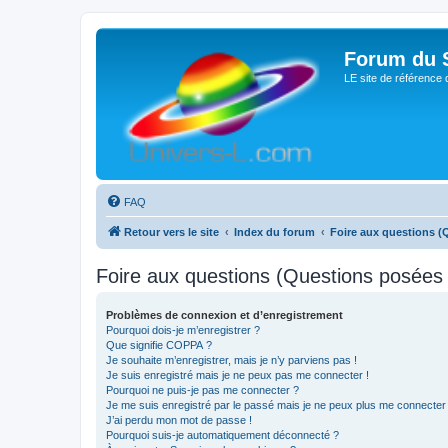
Forum du S
LE site de référence 
FAQ
Retour vers le site
Index du forum
Foire aux questions 
Foire aux questions (Questions posée
Problèmes de connexion et d’enregistrement
Pourquoi dois-je m’enregistrer ?
Que signifie COPPA ?
Je souhaite m’enregistrer, mais je n’y parviens pas !
Je suis enregistré mais je ne peux pas me connecter !
Pourquoi ne puis-je pas me connecter ?
Je me suis enregistré par le passé mais je ne peux plus me connecter
J’ai perdu mon mot de passe !
Pourquoi suis-je automatiquement déconnecté ?