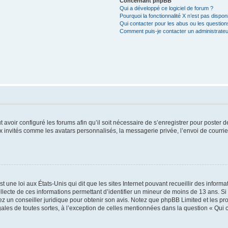
Concernant phpBB
Qui a développé ce logiciel de forum ?
Pourquoi la fonctionnalité X n’est pas dispon
Qui contacter pour les abus ou les questio
Comment puis-je contacter un administrateu
t avoir configuré les forums afin qu’il soit nécessaire de s’enregistrer pour poster
x invités comme les avatars personnalisés, la messagerie privée, l’envoi de courri
t une loi aux États-Unis qui dit que les sites Internet pouvant recueillir des infor
ollecte de ces informations permettant d’identifier un mineur de moins de 13 ans. S
tez un conseiller juridique pour obtenir son avis. Notez que phpBB Limited et les pr
gales de toutes sortes, à l’exception de celles mentionnées dans la question « Qui