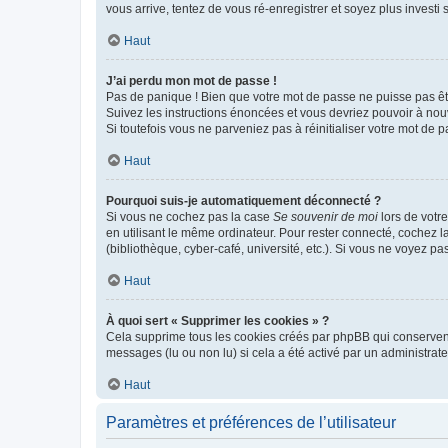
vous arrive, tentez de vous ré-enregistrer et soyez plus investi s
Haut
J’ai perdu mon mot de passe !
Pas de panique ! Bien que votre mot de passe ne puisse pas être
Suivez les instructions énoncées et vous devriez pouvoir à no
Si toutefois vous ne parveniez pas à réinitialiser votre mot de 
Haut
Pourquoi suis-je automatiquement déconnecté ?
Si vous ne cochez pas la case
Se souvenir de moi
lors de votr
en utilisant le même ordinateur. Pour rester connecté, cochez 
(bibliothèque, cyber-café, université, etc.). Si vous ne voyez pa
Haut
À quoi sert « Supprimer les cookies » ?
Cela supprime tous les cookies créés par phpBB qui conservent v
messages (lu ou non lu) si cela a été activé par un administra
Haut
Paramètres et préférences de l’utilisateur