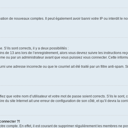
réation de nouveaux comptes. Il peut également avoir banni votre IP ou interdit le no
 S’ils sont corrects, il y a deux possibilités :
ins de 13 ans lors de l’enregistrement, alors vous devrez suivre les instructions r
me ou par un administrateur avant que vous puissiez vous connecter. Cette informat
rni une adresse incorrecte ou que le courriel ait été traité par un filtre anti-spam. S
iez que votre nom d’utilisateur et votre mot de passe soient corrects. S’ils le sont,
e du site Internet ait une erreur de configuration de son côté, et qu’il devra la corri
 connecter ?!
votre compte. En effet, il est courant de supprimer régulièrement les membres ne pos