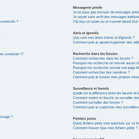
Messagerie privée
Je ne peux pas envoyer de messages privé
Je reçois sans arrêt des messages indésira
 connectés ?
J’ai reçu un spam ou un courriel abusif d’u
Amis et ignorés
Que sont mes listes d’amis et d’ignorés ?
?
Comment puis-je ajouter/supprimer des utilis
Recherche dans les forums
e connecter !?
Comment rechercher dans les forums ?
Pourquoi ma recherche ne renvoie aucun ré
Pourquoi ma recherche renvoie une page bl
Comment rechercher des membres ?
Comment puis-je trouver mes propres mess
Surveillance et favoris
Quelle est la différence entre les favoris et l
Comment mettre en favoris ou surveiller des
Comment surveiller des forums ?
Comment puis-je supprimer mes surveillanc
message ?
Fichiers joints
Quels fichiers joints sont autorisés sur ce f
Comment trouver tous mes fichiers joints ?