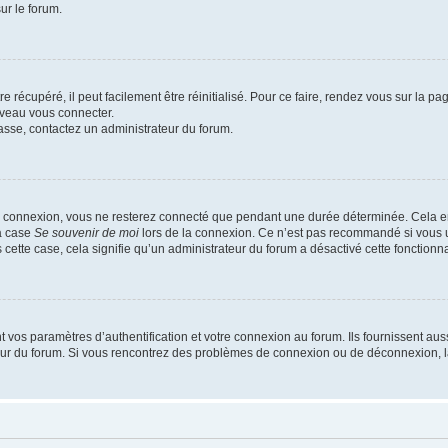
ur le forum.
 récupéré, il peut facilement être réinitialisé. Pour ce faire, rendez vous sur la p
uveau vous connecter.
passe, contactez un administrateur du forum.
e connexion, vous ne resterez connecté que pendant une durée déterminée. Cela em
la case
Se souvenir de moi
lors de la connexion. Ce n’est pas recommandé si vous u
s cette case, cela signifie qu’un administrateur du forum a désactivé cette fonctionna
os paramètres d’authentification et votre connexion au forum. Ils fournissent aussi
teur du forum. Si vous rencontrez des problèmes de connexion ou de déconnexion, l