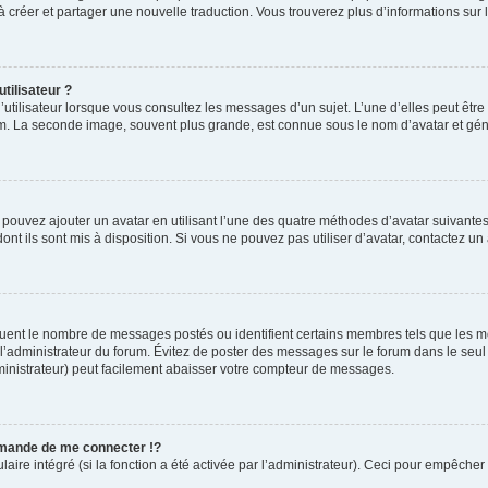
s à créer et partager une nouvelle traduction. Vous trouverez plus d’informations sur l
tilisateur ?
utilisateur lorsque vous consultez les messages d’un sujet. L’une d’elles peut êtr
rum. La seconde image, souvent plus grande, est connue sous le nom d’avatar et 
s pouvez ajouter un avatar en utilisant l’une des quatre méthodes d’avatar suivantes 
ont ils sont mis à disposition. Si vous ne pouvez pas utiliser d’avatar, contactez un
iquent le nombre de messages postés ou identifient certains membres tels que les 
ar l’administrateur du forum. Évitez de poster des messages sur le forum dans le seu
ministrateur) peut facilement abaisser votre compteur de messages.
mande de me connecter !?
re intégré (si la fonction a été activée par l’administrateur). Ceci pour empêcher l’u