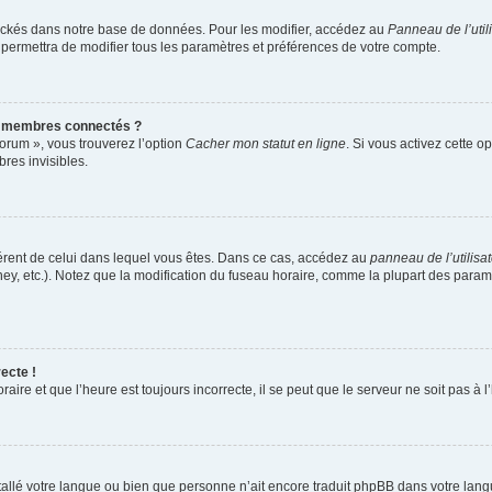
ockés dans notre base de données. Pour les modifier, accédez au
Panneau de l’util
 permettra de modifier tous les paramètres et préférences de votre compte.
s membres connectés ?
forum », vous trouverez l’option
Cacher mon statut en ligne
. Si vous activez cette o
es invisibles.
ifférent de celui dans lequel vous êtes. Dans ce cas, accédez au
panneau de l’utilisa
ney, etc.). Notez que la modification du fuseau horaire, comme la plupart des para
ecte !
aire et que l’heure est toujours incorrecte, il se peut que le serveur ne soit pas à
installé votre langue ou bien que personne n’ait encore traduit phpBB dans votre l