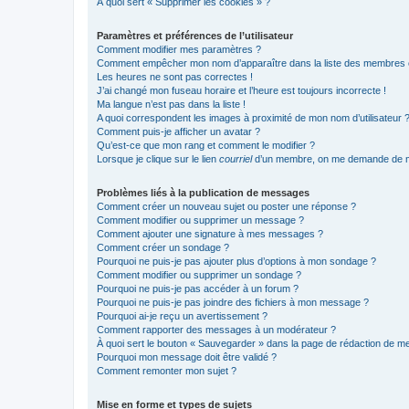
À quoi sert « Supprimer les cookies » ?
Paramètres et préférences de l’utilisateur
Comment modifier mes paramètres ?
Comment empêcher mon nom d’apparaître dans la liste des membres
Les heures ne sont pas correctes !
J’ai changé mon fuseau horaire et l’heure est toujours incorrecte !
Ma langue n’est pas dans la liste !
A quoi correspondent les images à proximité de mon nom d’utilisateur 
Comment puis-je afficher un avatar ?
Qu’est-ce que mon rang et comment le modifier ?
Lorsque je clique sur le lien
courriel
d’un membre, on me demande de m
Problèmes liés à la publication de messages
Comment créer un nouveau sujet ou poster une réponse ?
Comment modifier ou supprimer un message ?
Comment ajouter une signature à mes messages ?
Comment créer un sondage ?
Pourquoi ne puis-je pas ajouter plus d’options à mon sondage ?
Comment modifier ou supprimer un sondage ?
Pourquoi ne puis-je pas accéder à un forum ?
Pourquoi ne puis-je pas joindre des fichiers à mon message ?
Pourquoi ai-je reçu un avertissement ?
Comment rapporter des messages à un modérateur ?
À quoi sert le bouton « Sauvegarder » dans la page de rédaction de 
Pourquoi mon message doit être validé ?
Comment remonter mon sujet ?
Mise en forme et types de sujets