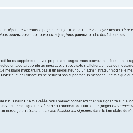
 « Répondre » depuis la page d’un sujet. Il se peut que vous ayez besoin d’être e
: Vous
pouvez
poster de nouveaux sujets, Vous
pouvez
joindre des fichiers, etc.
modifier ou supprimer que vos propres messages. Vous pouvez modifier un message
lqu’un a déjà répondu au message, un petit texte s’affichera en bas du message ind
n. Ce message n’apparaîtra pas si un modérateur ou un administrateur modifie le mes
ive. Notez que les utilisateurs ne peuvent pas supprimer un message une fois que qu
e l’utilisateur. Une fois créée, vous pouvez cocher
Attacher ma signature
sur le fo
 « Attacher ma signature » à partir du panneau de l’utilisateur (onglet
Préférences 
 à un message en décochant la case
Attacher ma signature
dans le formulaire de ré