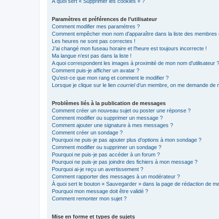
À quoi sert « Supprimer les cookies » ?
Paramètres et préférences de l’utilisateur
Comment modifier mes paramètres ?
Comment empêcher mon nom d’apparaître dans la liste des membres
Les heures ne sont pas correctes !
J’ai changé mon fuseau horaire et l’heure est toujours incorrecte !
Ma langue n’est pas dans la liste !
A quoi correspondent les images à proximité de mon nom d’utilisateur 
Comment puis-je afficher un avatar ?
Qu’est-ce que mon rang et comment le modifier ?
Lorsque je clique sur le lien
courriel
d’un membre, on me demande de m
Problèmes liés à la publication de messages
Comment créer un nouveau sujet ou poster une réponse ?
Comment modifier ou supprimer un message ?
Comment ajouter une signature à mes messages ?
Comment créer un sondage ?
Pourquoi ne puis-je pas ajouter plus d’options à mon sondage ?
Comment modifier ou supprimer un sondage ?
Pourquoi ne puis-je pas accéder à un forum ?
Pourquoi ne puis-je pas joindre des fichiers à mon message ?
Pourquoi ai-je reçu un avertissement ?
Comment rapporter des messages à un modérateur ?
À quoi sert le bouton « Sauvegarder » dans la page de rédaction de 
Pourquoi mon message doit être validé ?
Comment remonter mon sujet ?
Mise en forme et types de sujets