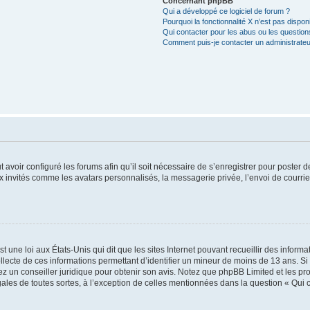
Concernant phpBB
Qui a développé ce logiciel de forum ?
Pourquoi la fonctionnalité X n’est pas dispon
Qui contacter pour les abus ou les questio
Comment puis-je contacter un administrateu
t avoir configuré les forums afin qu’il soit nécessaire de s’enregistrer pour poster
x invités comme les avatars personnalisés, la messagerie privée, l’envoi de courri
t une loi aux États-Unis qui dit que les sites Internet pouvant recueillir des infor
ollecte de ces informations permettant d’identifier un mineur de moins de 13 ans. S
tez un conseiller juridique pour obtenir son avis. Notez que phpBB Limited et les pr
gales de toutes sortes, à l’exception de celles mentionnées dans la question « Qui