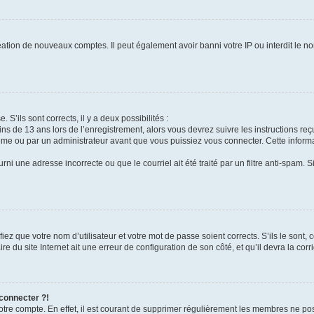
réation de nouveaux comptes. Il peut également avoir banni votre IP ou interdit le no
 S’ils sont corrects, il y a deux possibilités :
ins de 13 ans lors de l’enregistrement, alors vous devrez suivre les instructions r
me ou par un administrateur avant que vous puissiez vous connecter. Cette informat
rni une adresse incorrecte ou que le courriel ait été traité par un filtre anti-spam. S
iez que votre nom d’utilisateur et votre mot de passe soient corrects. S’ils le sont,
e du site Internet ait une erreur de configuration de son côté, et qu’il devra la corri
 connecter ?!
votre compte. En effet, il est courant de supprimer régulièrement les membres ne pos