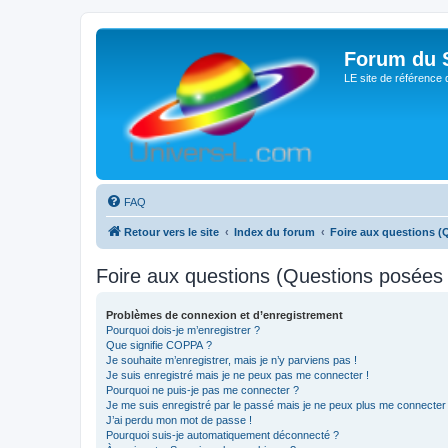
Forum du S
LE site de référence 
FAQ
Retour vers le site
Index du forum
Foire aux questions 
Foire aux questions (Questions posée
Problèmes de connexion et d’enregistrement
Pourquoi dois-je m’enregistrer ?
Que signifie COPPA ?
Je souhaite m’enregistrer, mais je n’y parviens pas !
Je suis enregistré mais je ne peux pas me connecter !
Pourquoi ne puis-je pas me connecter ?
Je me suis enregistré par le passé mais je ne peux plus me connecter
J’ai perdu mon mot de passe !
Pourquoi suis-je automatiquement déconnecté ?