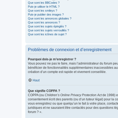
Que sont les BBCodes ?
Puis-je utiliser le HTML ?
Que sont les smileys ?
Puis-je publier des images ?
Que sont les annonces globales ?
Que sont les annonces ?
Que sont les sujets épinglés ?
Que sont les sujets verrouillés ?
Que sont les icônes de sujet ?
Problèmes de connexion et d’enregistrement
Pourquoi dois-je m’enregistrer ?
Vous pouvez ne pas le faire, mais l’administrateur du forum peu
bénéficier de fonctionnalités supplémentaires inaccessibles au
création d’un compte est rapide et vivement conseillée.
Haut
Que signifie COPPA ?
COPPA (ou
Children’s Online Privacy Protection Act
de 1998) es
consentement écrit des parents (ou d’un tuteur légal) pour la c
vous enregistrez ou que quelqu’un le fait à votre place, contac
juridiques et ne sauraient être contactés pour des questions lé
forum ? ».