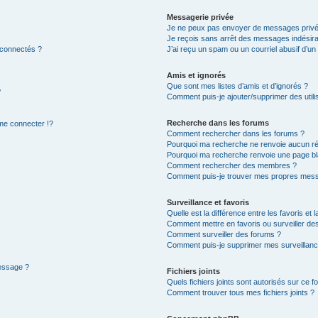
Messagerie privée
Je ne peux pas envoyer de messages privé
Je reçois sans arrêt des messages indésira
 connectés ?
J’ai reçu un spam ou un courriel abusif d’u
Amis et ignorés
Que sont mes listes d’amis et d’ignorés ?
?
Comment puis-je ajouter/supprimer des utilis
Recherche dans les forums
e connecter !?
Comment rechercher dans les forums ?
Pourquoi ma recherche ne renvoie aucun ré
Pourquoi ma recherche renvoie une page bl
Comment rechercher des membres ?
Comment puis-je trouver mes propres mess
Surveillance et favoris
Quelle est la différence entre les favoris et l
Comment mettre en favoris ou surveiller des
Comment surveiller des forums ?
Comment puis-je supprimer mes surveillanc
message ?
Fichiers joints
Quels fichiers joints sont autorisés sur ce f
Comment trouver tous mes fichiers joints ?