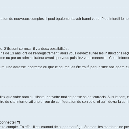
réation de nouveaux comptes. Il peut également avoir banni votre IP ou interdit le no
 S’ils sont corrects, il y a deux possibilités :
ins de 13 ans lors de l’enregistrement, alors vous devrez suivre les instructions r
me ou par un administrateur avant que vous puissiez vous connecter. Cette informat
rni une adresse incorrecte ou que le courriel ait été traité par un filtre anti-spam. S
iez que votre nom d’utilisateur et votre mot de passe soient corrects. S’ils le sont,
e du site Internet ait une erreur de configuration de son côté, et qu’il devra la corri
 connecter ?!
votre compte. En effet, il est courant de supprimer régulièrement les membres ne pos