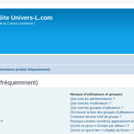
ite Univers-L.com
de la Culture Lesbienne !
(Questions posées fréquemment)
s fréquemment)
Niveaux d’utilisateurs et groupes
Que sont les administrateurs ?
Que sont les modérateurs ?
Que sont les groupes d’utilisateurs ?
Où trouver la liste des groupes d’utilisateur
Comment devenir chef de groupe ?
 ?!
Pourquoi certains membres apparaissent dan
Qu’est-ce qu’un « Groupe par défaut » ?
Qu’est-ce que le lien « L’équipe du forum » 