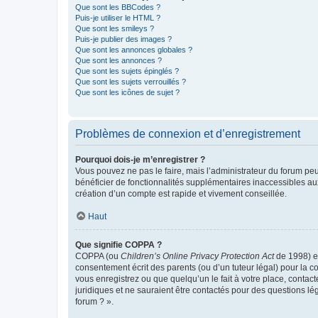
Que sont les BBCodes ?
Puis-je utiliser le HTML ?
Que sont les smileys ?
Puis-je publier des images ?
Que sont les annonces globales ?
Que sont les annonces ?
Que sont les sujets épinglés ?
Que sont les sujets verrouillés ?
Que sont les icônes de sujet ?
Problèmes de connexion et d’enregistrement
Pourquoi dois-je m’enregistrer ?
Vous pouvez ne pas le faire, mais l’administrateur du forum peu
bénéficier de fonctionnalités supplémentaires inaccessibles au
création d’un compte est rapide et vivement conseillée.
Haut
Que signifie COPPA ?
COPPA (ou
Children’s Online Privacy Protection Act
de 1998) es
consentement écrit des parents (ou d’un tuteur légal) pour la c
vous enregistrez ou que quelqu’un le fait à votre place, contac
juridiques et ne sauraient être contactés pour des questions lé
forum ? ».