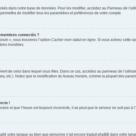
ockés dans notre base de données. Pour les modifier, accédez au
Panneau de l’util
 permettra de modifier tous les paramètres et préférences de votre compte.
s membres connectés ?
forum », vous trouverez l’option
Cacher mon statut en ligne
. Si vous activez cette o
es invisibles.
ifférent de celui dans lequel vous êtes. Dans ce cas, accédez au
panneau de l’utilisa
ney, etc.). Notez que la modification du fuseau horaire, comme la plupart des para
ecte !
aire et que l’heure est toujours incorrecte, il se peut que le serveur ne soit pas à
installé votre langue ou bien que personne n’ait encore traduit phpBB dans votre l