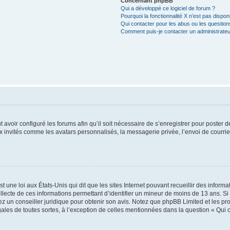
Concernant phpBB
Qui a développé ce logiciel de forum ?
Pourquoi la fonctionnalité X n’est pas dispon
Qui contacter pour les abus ou les questio
Comment puis-je contacter un administrateu
t avoir configuré les forums afin qu’il soit nécessaire de s’enregistrer pour poster
x invités comme les avatars personnalisés, la messagerie privée, l’envoi de courri
t une loi aux États-Unis qui dit que les sites Internet pouvant recueillir des infor
ollecte de ces informations permettant d’identifier un mineur de moins de 13 ans. S
tez un conseiller juridique pour obtenir son avis. Notez que phpBB Limited et les pr
gales de toutes sortes, à l’exception de celles mentionnées dans la question « Qui