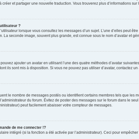
s à créer et partager une nouvelle traduction. Vous trouverez plus d’informations sur l
tilisateur ?
utilisateur lorsque vous consultez les messages d’un sujet. L’une d’elles peut êtr
rum. La seconde image, souvent plus grande, est connue sous le nom d’avatar et 
s pouvez ajouter un avatar en utilisant l’une des quatre méthodes d’avatar suivantes 
ont ils sont mis à disposition. Si vous ne pouvez pas utiliser d’avatar, contactez un
iquent le nombre de messages postés ou identifient certains membres tels que les 
ar l’administrateur du forum. Évitez de poster des messages sur le forum dans le seu
ministrateur) peut facilement abaisser votre compteur de messages.
mande de me connecter !?
re intégré (si la fonction a été activée par l’administrateur). Ceci pour empêcher l’u