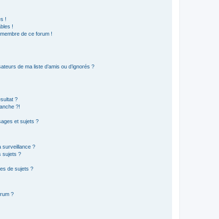
s !
bles !
n membre de ce forum !
ateurs de ma liste d’amis ou d’ignorés ?
sultat ?
anche ?!
ages et sujets ?
a surveillance ?
 sujets ?
es de sujets ?
orum ?