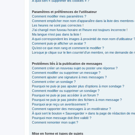
À quoi sert « Supprimer les cookies » ?
Paramètres et préférences de l’utilisateur
Comment modifier mes paramètres ?
Comment empêcher mon nom d’apparaître dans la liste des membres
Les heures ne sont pas correctes !
J’ai changé mon fuseau horaire et l’heure est toujours incorrecte !
Ma langue n’est pas dans la liste !
A quoi correspondent les images à proximité de mon nom d’utilisateur 
Comment puis-je afficher un avatar ?
Qu’est-ce que mon rang et comment le modifier ?
Lorsque je clique sur le lien
courriel
d’un membre, on me demande de m
Problèmes liés à la publication de messages
Comment créer un nouveau sujet ou poster une réponse ?
Comment modifier ou supprimer un message ?
Comment ajouter une signature à mes messages ?
Comment créer un sondage ?
Pourquoi ne puis-je pas ajouter plus d’options à mon sondage ?
Comment modifier ou supprimer un sondage ?
Pourquoi ne puis-je pas accéder à un forum ?
Pourquoi ne puis-je pas joindre des fichiers à mon message ?
Pourquoi ai-je reçu un avertissement ?
Comment rapporter des messages à un modérateur ?
À quoi sert le bouton « Sauvegarder » dans la page de rédaction de 
Pourquoi mon message doit être validé ?
Comment remonter mon sujet ?
Mise en forme et types de sujets