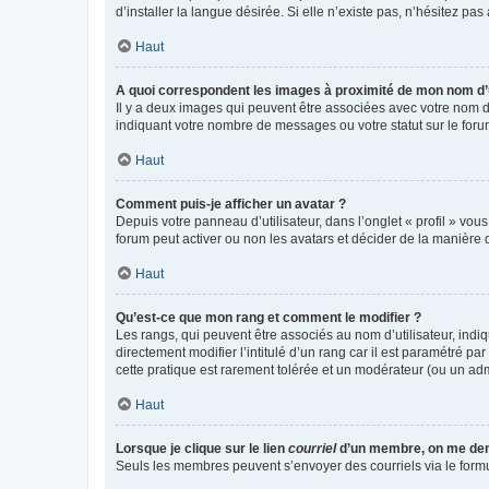
d’installer la langue désirée. Si elle n’existe pas, n’hésitez pa
Haut
A quoi correspondent les images à proximité de mon nom d’u
Il y a deux images qui peuvent être associées avec votre nom d’
indiquant votre nombre de messages ou votre statut sur le fo
Haut
Comment puis-je afficher un avatar ?
Depuis votre panneau d’utilisateur, dans l’onglet « profil » vou
forum peut activer ou non les avatars et décider de la manière d
Haut
Qu’est-ce que mon rang et comment le modifier ?
Les rangs, qui peuvent être associés au nom d’utilisateur, ind
directement modifier l’intitulé d’un rang car il est paramétré p
cette pratique est rarement tolérée et un modérateur (ou un ad
Haut
Lorsque je clique sur le lien
courriel
d’un membre, on me de
Seuls les membres peuvent s’envoyer des courriels via le formulai