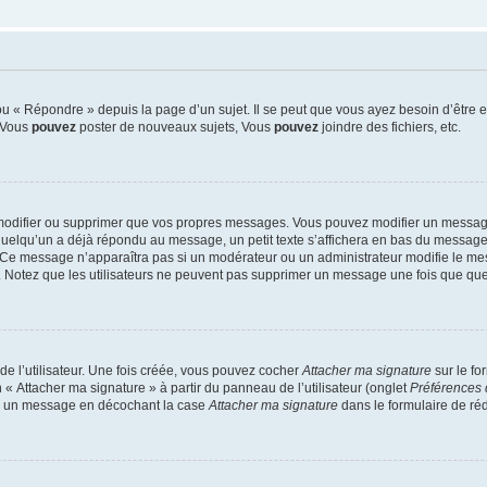
 « Répondre » depuis la page d’un sujet. Il se peut que vous ayez besoin d’être e
: Vous
pouvez
poster de nouveaux sujets, Vous
pouvez
joindre des fichiers, etc.
modifier ou supprimer que vos propres messages. Vous pouvez modifier un message
lqu’un a déjà répondu au message, un petit texte s’affichera en bas du message ind
n. Ce message n’apparaîtra pas si un modérateur ou un administrateur modifie le mes
ive. Notez que les utilisateurs ne peuvent pas supprimer un message une fois que qu
e l’utilisateur. Une fois créée, vous pouvez cocher
Attacher ma signature
sur le fo
 « Attacher ma signature » à partir du panneau de l’utilisateur (onglet
Préférences 
 à un message en décochant la case
Attacher ma signature
dans le formulaire de ré