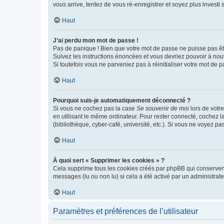
vous arrive, tentez de vous ré-enregistrer et soyez plus investi s
Haut
J’ai perdu mon mot de passe !
Pas de panique ! Bien que votre mot de passe ne puisse pas être
Suivez les instructions énoncées et vous devriez pouvoir à no
Si toutefois vous ne parveniez pas à réinitialiser votre mot de 
Haut
Pourquoi suis-je automatiquement déconnecté ?
Si vous ne cochez pas la case
Se souvenir de moi
lors de votr
en utilisant le même ordinateur. Pour rester connecté, cochez 
(bibliothèque, cyber-café, université, etc.). Si vous ne voyez pa
Haut
À quoi sert « Supprimer les cookies » ?
Cela supprime tous les cookies créés par phpBB qui conservent v
messages (lu ou non lu) si cela a été activé par un administra
Haut
Paramètres et préférences de l’utilisateur