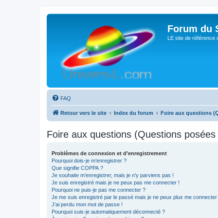
Forum du S
LE site de référence 
FAQ
Retour vers le site
Index du forum
Foire aux questions 
Foire aux questions (Questions posée
Problèmes de connexion et d’enregistrement
Pourquoi dois-je m’enregistrer ?
Que signifie COPPA ?
Je souhaite m’enregistrer, mais je n’y parviens pas !
Je suis enregistré mais je ne peux pas me connecter !
Pourquoi ne puis-je pas me connecter ?
Je me suis enregistré par le passé mais je ne peux plus me connecter
J’ai perdu mon mot de passe !
Pourquoi suis-je automatiquement déconnecté ?