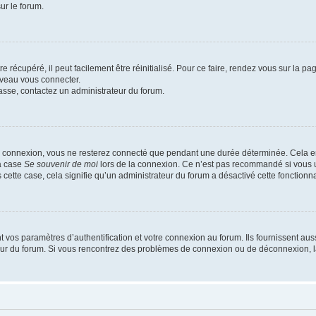
ur le forum.
 récupéré, il peut facilement être réinitialisé. Pour ce faire, rendez vous sur la p
uveau vous connecter.
passe, contactez un administrateur du forum.
e connexion, vous ne resterez connecté que pendant une durée déterminée. Cela em
la case
Se souvenir de moi
lors de la connexion. Ce n’est pas recommandé si vous u
s cette case, cela signifie qu’un administrateur du forum a désactivé cette fonctionna
os paramètres d’authentification et votre connexion au forum. Ils fournissent aussi
teur du forum. Si vous rencontrez des problèmes de connexion ou de déconnexion, l