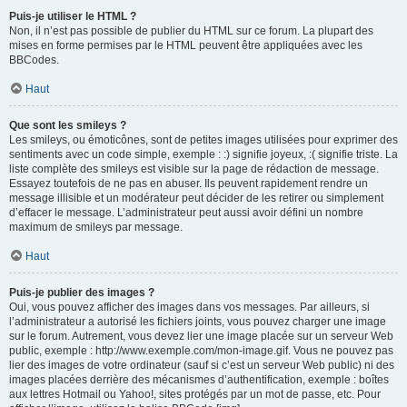
Puis-je utiliser le HTML ?
Non, il n’est pas possible de publier du HTML sur ce forum. La plupart des
mises en forme permises par le HTML peuvent être appliquées avec les
BBCodes.
Haut
Que sont les smileys ?
Les smileys, ou émoticônes, sont de petites images utilisées pour exprimer des
sentiments avec un code simple, exemple : :) signifie joyeux, :( signifie triste. La
liste complète des smileys est visible sur la page de rédaction de message.
Essayez toutefois de ne pas en abuser. Ils peuvent rapidement rendre un
message illisible et un modérateur peut décider de les retirer ou simplement
d’effacer le message. L’administrateur peut aussi avoir défini un nombre
maximum de smileys par message.
Haut
Puis-je publier des images ?
Oui, vous pouvez afficher des images dans vos messages. Par ailleurs, si
l’administrateur a autorisé les fichiers joints, vous pouvez charger une image
sur le forum. Autrement, vous devez lier une image placée sur un serveur Web
public, exemple : http://www.exemple.com/mon-image.gif. Vous ne pouvez pas
lier des images de votre ordinateur (sauf si c’est un serveur Web public) ni des
images placées derrière des mécanismes d’authentification, exemple : boîtes
aux lettres Hotmail ou Yahoo!, sites protégés par un mot de passe, etc. Pour