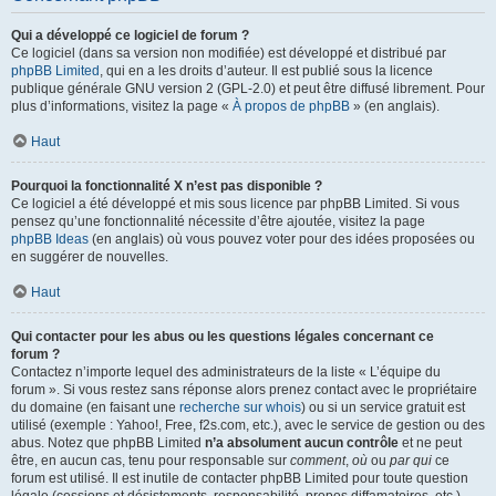
Qui a développé ce logiciel de forum ?
Ce logiciel (dans sa version non modifiée) est développé et distribué par
phpBB Limited
, qui en a les droits d’auteur. Il est publié sous la licence
publique générale GNU version 2 (GPL-2.0) et peut être diffusé librement. Pour
plus d’informations, visitez la page «
À propos de phpBB
» (en anglais).
Haut
Pourquoi la fonctionnalité X n’est pas disponible ?
Ce logiciel a été développé et mis sous licence par phpBB Limited. Si vous
pensez qu’une fonctionnalité nécessite d’être ajoutée, visitez la page
phpBB Ideas
(en anglais) où vous pouvez voter pour des idées proposées ou
en suggérer de nouvelles.
Haut
Qui contacter pour les abus ou les questions légales concernant ce
forum ?
Contactez n’importe lequel des administrateurs de la liste « L’équipe du
forum ». Si vous restez sans réponse alors prenez contact avec le propriétaire
du domaine (en faisant une
recherche sur whois
) ou si un service gratuit est
utilisé (exemple : Yahoo!, Free, f2s.com, etc.), avec le service de gestion ou des
abus. Notez que phpBB Limited
n’a absolument aucun contrôle
et ne peut
être, en aucun cas, tenu pour responsable sur
comment
,
où
ou
par qui
ce
forum est utilisé. Il est inutile de contacter phpBB Limited pour toute question