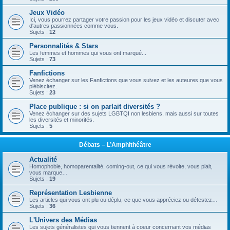
Jeux Vidéo
Ici, vous pourrez partager votre passion pour les jeux vidéo et discuter avec
d'autres passionnées comme vous.
Sujets :
12
Personnalités & Stars
Les femmes et hommes qui vous ont marqué...
Sujets :
73
Fanfictions
Venez échanger sur les Fanfictions que vous suivez et les auteures que vous
plébiscitez.
Sujets :
23
Place publique : si on parlait diversités ?
Venez échanger sur des sujets LGBTQI non lesbiens, mais aussi sur toutes
les diversités et minorités.
Sujets :
5
Débats – L’Amphithéâtre
Actualité
Homophobie, homoparentalité, coming-out, ce qui vous révolte, vous plait,
vous marque…
Sujets :
19
Représentation Lesbienne
Les articles qui vous ont plu ou déplu, ce que vous appréciez ou détestez…
Sujets :
36
L'Univers des Médias
Les sujets généralistes qui vous tiennent à coeur concernant vos médias