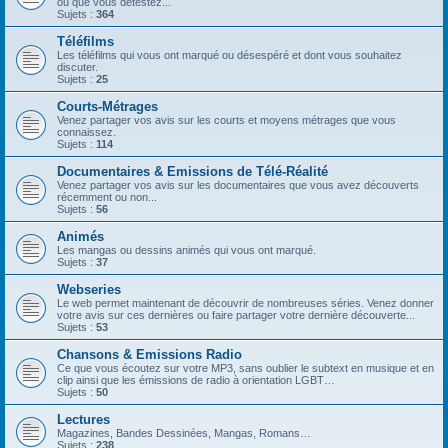
ou que vous détestez...
Sujets :
364
Téléfilms
Les téléfilms qui vous ont marqué ou désespéré et dont vous souhaitez
discuter.
Sujets :
25
Courts-Métrages
Venez partager vos avis sur les courts et moyens métrages que vous
connaissez.
Sujets :
114
Documentaires & Emissions de Télé-Réalité
Venez partager vos avis sur les documentaires que vous avez découverts
récemment ou non...
Sujets :
56
Animés
Les mangas ou dessins animés qui vous ont marqué.
Sujets :
37
Webseries
Le web permet maintenant de découvrir de nombreuses séries. Venez donner
votre avis sur ces dernières ou faire partager votre dernière découverte...
Sujets :
53
Chansons & Emissions Radio
Ce que vous écoutez sur votre MP3, sans oublier le subtext en musique et en
clip ainsi que les émissions de radio à orientation LGBT…
Sujets :
50
Lectures
Magazines, Bandes Dessinées, Mangas, Romans…
Sujets :
238