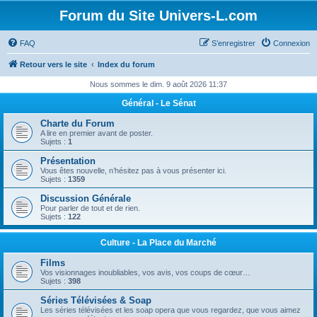
Forum du Site Univers-L.com
FAQ
S’enregistrer
Connexion
Retour vers le site
Index du forum
Nous sommes le dim. 9 août 2026 11:37
Général - Le Sénat
Charte du Forum
A lire en premier avant de poster.
Sujets :
1
Présentation
Vous êtes nouvelle, n’hésitez pas à vous présenter ici.
Sujets :
1359
Discussion Générale
Pour parler de tout et de rien.
Sujets :
122
Culture - La Place du Marché
Films
Vos visionnages inoubliables, vos avis, vos coups de cœur…
Sujets :
398
Séries Télévisées & Soap
Les séries télévisées et les soap opera que vous regardez, que vous aimez