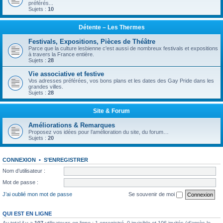
préférés...
Sujets :
10
Détente – Les Thermes
Festivals, Expositions, Pièces de Théâtre
Parce que la culture lesbienne c'est aussi de nombreux festivals et expositions
à travers la France entière.
Sujets :
28
Vie associative et festive
Vos adresses préférées, vos bons plans et les dates des Gay Pride dans les
grandes villes.
Sujets :
28
Site & Forum
Améliorations & Remarques
Proposez vos idées pour l’amélioration du site, du forum…
Sujets :
20
CONNEXION
•
S’ENREGISTRER
Nom d’utilisateur :
Mot de passe :
J’ai oublié mon mot de passe
Se souvenir de moi
QUI EST EN LIGNE
Au total il y a
107
utilisateurs en ligne : 1 enregistré, 0 invisible et 106 invités (d’après le