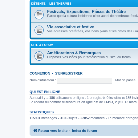
DÉTENTE – LES THERMES
Festivals, Expositions, Pièces de Théâtre
Parce que la culture lesbienne c'est aussi de nombreux festiv
Vie associative et festive
Vos adresses préférées, vos bons plans et les dates des Gay
SITE & FORUM
Améliorations & Remarques
Proposez vos idées pour l’amélioration du site, du forum…
CONNEXION
•
S’ENREGISTRER
Nom d’utilisateur :
Mot de passe :
QUI EST EN LIGNE
Au total il y a
186
utilisateurs en ligne : 1 enregistré, 0 invisible et 185 in
Le record du nombre d’utilisateurs en ligne est de
14193
, le jeu. 12 mar
STATISTIQUES
115991
messages •
3106
sujets •
22852
membres • Le membre enregistré
Retour vers le site
Index du forum