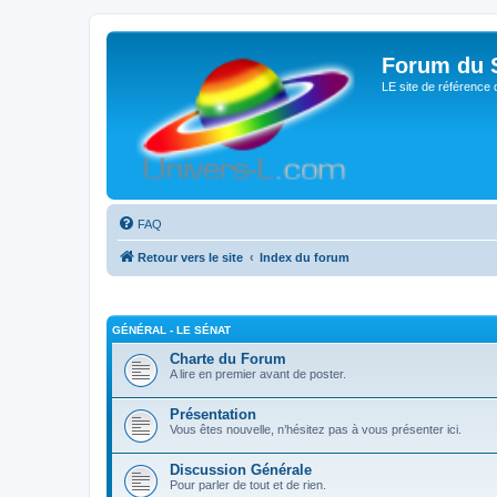
Forum du S
LE site de référence 
FAQ
Retour vers le site
Index du forum
GÉNÉRAL - LE SÉNAT
Charte du Forum
A lire en premier avant de poster.
Présentation
Vous êtes nouvelle, n’hésitez pas à vous présenter ici.
Discussion Générale
Pour parler de tout et de rien.