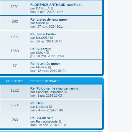
s
e
e
r
s
r
FLORENCE ARTHAUD, secrète (l…
r
3291
l
a
V
m
par
DANIELA
n
e
g
o
e
ven. 8 déc. 2023 16:52
i
d
e
i
s
e
e
r
s
r
Re: Listes de jeux queer
r
803
l
a
V
m
par
militen
n
e
g
o
e
mer. 27 nov. 2024 10:14
i
d
e
i
s
e
e
r
s
Re: Jodie Foster
r
2051
r
l
a
V
par
Mira2012
m
n
e
g
o
lun. 14 juin 2021 19:43
e
i
d
e
i
s
e
e
r
Re: Supergirl
s
r
1063
r
l
V
par
titidark
a
m
n
e
o
jeu. 10 févr. 2022 07:58
g
e
i
d
i
e
s
e
e
r
Re: Identités queer
s
r
37
r
l
V
par
Fleming
a
m
n
e
o
mar. 12 mars 2019 06:01
g
e
i
d
i
e
s
e
e
r
s
r
r
l
MESSAGES
DERNIER MESSAGE
a
m
n
e
g
e
i
d
Re: Pologne : le changement d…
e
1222
s
e
e
V
par
SandrineLesbienne
s
r
r
o
mer. 1 mai 2024 20:03
a
m
n
i
g
e
i
r
Re: Help..
e
2674
s
e
l
V
par
Louloute
s
r
e
o
sam. 4 mai 2024 23:49
a
m
d
i
g
e
e
r
Re: VO ou VF?
e
263
s
r
l
V
par
Fantasmagorie
s
n
e
o
sam. 19 déc. 2020 16:10
a
i
d
i
g
e
e
r