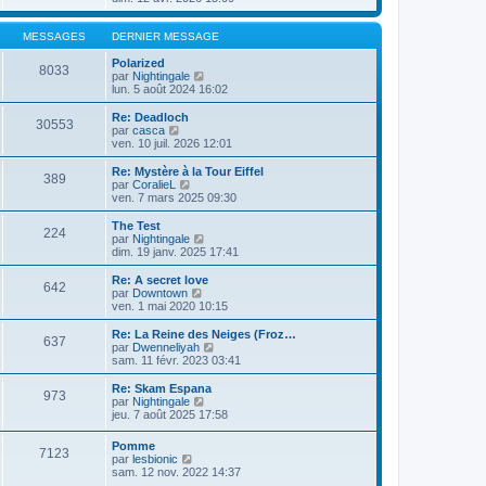
i
d
i
e
e
r
r
r
l
MESSAGES
DERNIER MESSAGE
m
n
e
e
i
d
Polarized
8033
s
e
e
V
par
Nightingale
s
r
r
o
lun. 5 août 2024 16:02
a
m
n
i
g
e
i
r
Re: Deadloch
e
30553
s
e
l
V
par
casca
s
r
e
o
ven. 10 juil. 2026 12:01
a
m
d
i
g
e
e
r
Re: Mystère à la Tour Eiffel
e
389
s
r
l
V
par
CoralieL
s
n
e
o
ven. 7 mars 2025 09:30
a
i
d
i
g
e
e
r
The Test
e
r
224
r
l
V
par
Nightingale
m
n
e
o
dim. 19 janv. 2025 17:41
e
i
d
i
s
e
e
r
Re: A secret love
s
r
642
r
l
V
par
Downtown
a
m
n
e
o
ven. 1 mai 2020 10:15
g
e
i
d
i
e
s
e
e
r
Re: La Reine des Neiges (Froz…
s
r
637
r
l
V
par
Dwenneliyah
a
m
n
e
o
sam. 11 févr. 2023 03:41
g
e
i
d
i
e
s
e
e
r
Re: Skam Espana
s
r
973
r
l
V
par
Nightingale
a
m
n
e
o
jeu. 7 août 2025 17:58
g
e
i
d
i
e
s
e
e
r
Pomme
s
r
r
7123
l
V
par
lesbionic
a
m
n
e
o
sam. 12 nov. 2022 14:37
g
e
i
d
i
e