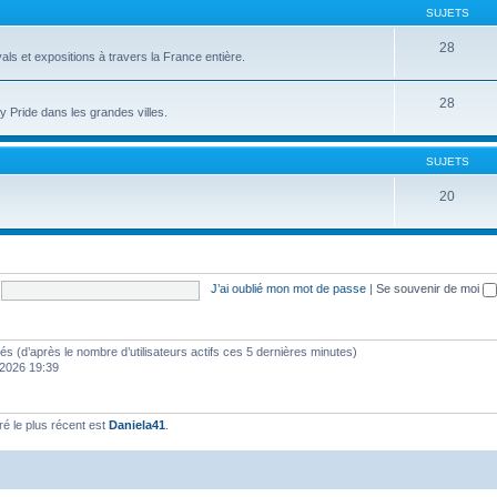
SUJETS
28
als et expositions à travers la France entière.
28
 Pride dans les grandes villes.
SUJETS
20
J’ai oublié mon mot de passe
|
Se souvenir de moi
vités (d’après le nombre d’utilisateurs actifs ces 5 dernières minutes)
s 2026 19:39
 le plus récent est
Daniela41
.