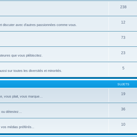
238
12
o et discuter avec d'autres passionnées comme vous.
73
23
uteures que vous plébiscitez.
5
si sur toutes les diversités et minorités.
SUJETS
19
te, vous plait, vous marque…
36
ez ou détestez…
10
 vos médias préférés...