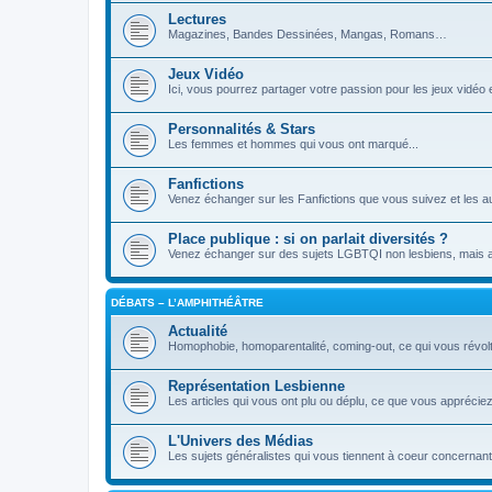
Lectures
Magazines, Bandes Dessinées, Mangas, Romans…
Jeux Vidéo
Ici, vous pourrez partager votre passion pour les jeux vidé
Personnalités & Stars
Les femmes et hommes qui vous ont marqué...
Fanfictions
Venez échanger sur les Fanfictions que vous suivez et les a
Place publique : si on parlait diversités ?
Venez échanger sur des sujets LGBTQI non lesbiens, mais aus
DÉBATS – L’AMPHITHÉÂTRE
Actualité
Homophobie, homoparentalité, coming-out, ce qui vous révol
Représentation Lesbienne
Les articles qui vous ont plu ou déplu, ce que vous appréci
L'Univers des Médias
Les sujets généralistes qui vous tiennent à coeur concernant