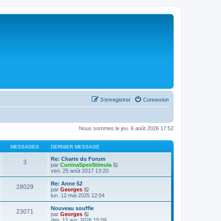
S’enregistrer
Connexion
Nous sommes le jeu. 6 août 2026 17:52
MESSAGES
DERNIER MESSAGE
Re: Charte du Forum
3
V
par
CuninaSpesStimula
o
ven. 25 août 2017 13:20
i
r
Re: Anne 52
28029
l
V
par
Georges
e
o
lun. 12 mai 2025 12:04
d
i
e
r
Nouveau souffle
23071
r
l
V
par
Georges
n
e
o
dim. 12 avr. 2026 15:09