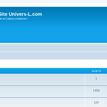
ite Univers-L.com
de la Culture Lesbienne !
SUJETS
1
1359
122