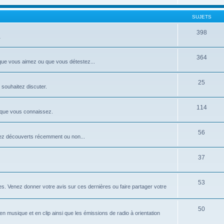
SUJETS
398
…
364
 que vous aimez ou que vous détestez...
25
 souhaitez discuter.
114
 que vous connaissez.
56
ez découverts récemment ou non...
37
53
. Venez donner votre avis sur ces dernières ou faire partager votre
50
n musique et en clip ainsi que les émissions de radio à orientation