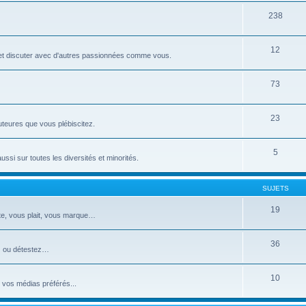
238
12
o et discuter avec d'autres passionnées comme vous.
73
23
uteures que vous plébiscitez.
5
si sur toutes les diversités et minorités.
SUJETS
19
te, vous plait, vous marque…
36
ez ou détestez…
10
 vos médias préférés...