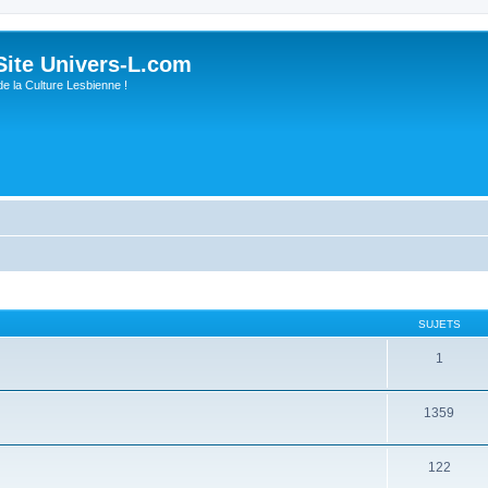
ite Univers-L.com
de la Culture Lesbienne !
SUJETS
1
1359
122