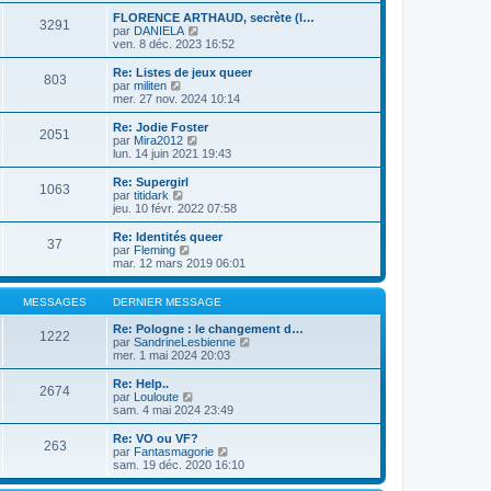
s
e
e
r
s
r
FLORENCE ARTHAUD, secrète (l…
r
3291
l
a
V
m
par
DANIELA
n
e
g
o
e
ven. 8 déc. 2023 16:52
i
d
e
i
s
e
e
r
s
r
Re: Listes de jeux queer
r
803
l
a
V
m
par
militen
n
e
g
o
e
mer. 27 nov. 2024 10:14
i
d
e
i
s
e
e
r
s
Re: Jodie Foster
r
2051
r
l
a
V
par
Mira2012
m
n
e
g
o
lun. 14 juin 2021 19:43
e
i
d
e
i
s
e
e
r
Re: Supergirl
s
r
1063
r
l
V
par
titidark
a
m
n
e
o
jeu. 10 févr. 2022 07:58
g
e
i
d
i
e
s
e
e
r
Re: Identités queer
s
r
37
r
l
V
par
Fleming
a
m
n
e
o
mar. 12 mars 2019 06:01
g
e
i
d
i
e
s
e
e
r
s
r
r
l
MESSAGES
DERNIER MESSAGE
a
m
n
e
g
e
i
d
Re: Pologne : le changement d…
e
1222
s
e
e
V
par
SandrineLesbienne
s
r
r
o
mer. 1 mai 2024 20:03
a
m
n
i
g
e
i
r
Re: Help..
e
2674
s
e
l
V
par
Louloute
s
r
e
o
sam. 4 mai 2024 23:49
a
m
d
i
g
e
e
r
Re: VO ou VF?
e
263
s
r
l
V
par
Fantasmagorie
s
n
e
o
sam. 19 déc. 2020 16:10
a
i
d
i
g
e
e
r