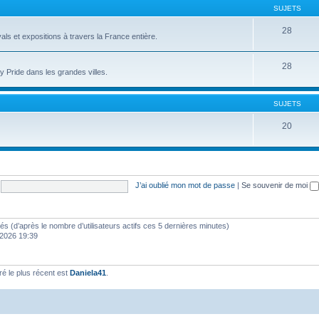
SUJETS
28
als et expositions à travers la France entière.
28
 Pride dans les grandes villes.
SUJETS
20
J’ai oublié mon mot de passe
|
Se souvenir de moi
vités (d’après le nombre d’utilisateurs actifs ces 5 dernières minutes)
s 2026 19:39
 le plus récent est
Daniela41
.