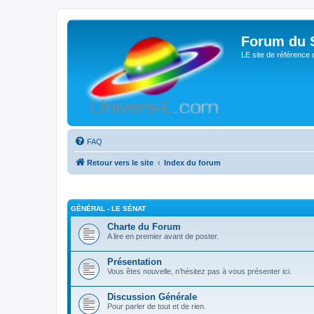
Forum du S
LE site de référence 
FAQ
Retour vers le site
Index du forum
GÉNÉRAL - LE SÉNAT
Charte du Forum
A lire en premier avant de poster.
Présentation
Vous êtes nouvelle, n’hésitez pas à vous présenter ici.
Discussion Générale
Pour parler de tout et de rien.