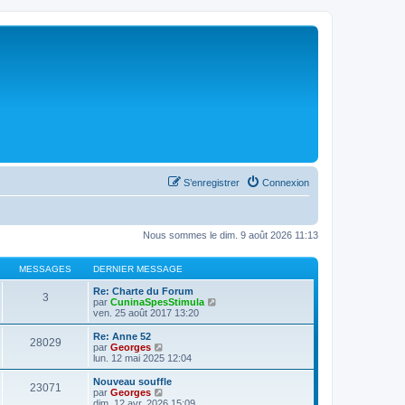
S’enregistrer
Connexion
Nous sommes le dim. 9 août 2026 11:13
MESSAGES
DERNIER MESSAGE
Re: Charte du Forum
3
V
par
CuninaSpesStimula
o
ven. 25 août 2017 13:20
i
r
Re: Anne 52
28029
l
V
par
Georges
e
o
lun. 12 mai 2025 12:04
d
i
e
r
Nouveau souffle
23071
r
l
V
par
Georges
n
e
o
dim. 12 avr. 2026 15:09