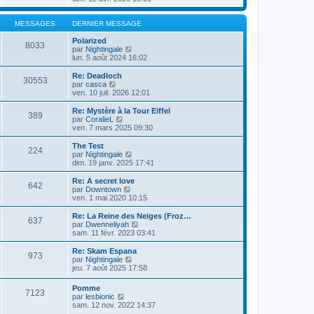
i
d
i
e
e
r
r
r
l
MESSAGES
DERNIER MESSAGE
m
n
e
e
i
d
Polarized
8033
s
e
e
V
par
Nightingale
s
r
r
o
lun. 5 août 2024 16:02
a
m
n
i
g
e
i
r
Re: Deadloch
e
30553
s
e
l
V
par
casca
s
r
e
o
ven. 10 juil. 2026 12:01
a
m
d
i
g
e
e
r
Re: Mystère à la Tour Eiffel
e
389
s
r
l
V
par
CoralieL
s
n
e
o
ven. 7 mars 2025 09:30
a
i
d
i
g
e
e
r
The Test
e
r
224
r
l
V
par
Nightingale
m
n
e
o
dim. 19 janv. 2025 17:41
e
i
d
i
s
e
e
r
Re: A secret love
s
r
642
r
l
V
par
Downtown
a
m
n
e
o
ven. 1 mai 2020 10:15
g
e
i
d
i
e
s
e
e
r
Re: La Reine des Neiges (Froz…
s
r
637
r
l
V
par
Dwenneliyah
a
m
n
e
o
sam. 11 févr. 2023 03:41
g
e
i
d
i
e
s
e
e
r
Re: Skam Espana
s
r
973
r
l
V
par
Nightingale
a
m
n
e
o
jeu. 7 août 2025 17:58
g
e
i
d
i
e
s
e
e
r
Pomme
s
r
r
7123
l
V
par
lesbionic
a
m
n
e
o
sam. 12 nov. 2022 14:37
g
e
i
d
i
e