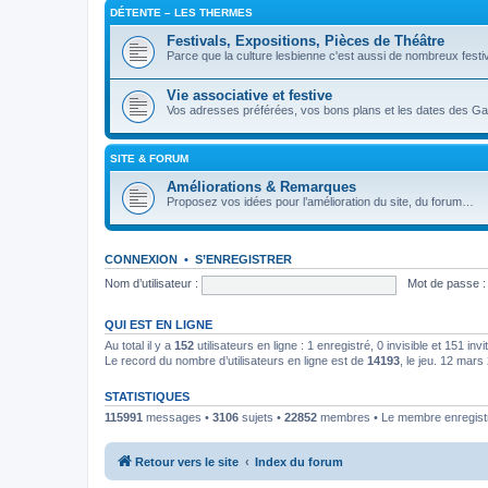
DÉTENTE – LES THERMES
Festivals, Expositions, Pièces de Théâtre
Parce que la culture lesbienne c'est aussi de nombreux festiv
Vie associative et festive
Vos adresses préférées, vos bons plans et les dates des Gay
SITE & FORUM
Améliorations & Remarques
Proposez vos idées pour l’amélioration du site, du forum…
CONNEXION
•
S’ENREGISTRER
Nom d’utilisateur :
Mot de passe :
QUI EST EN LIGNE
Au total il y a
152
utilisateurs en ligne : 1 enregistré, 0 invisible et 151 in
Le record du nombre d’utilisateurs en ligne est de
14193
, le jeu. 12 mar
STATISTIQUES
115991
messages •
3106
sujets •
22852
membres • Le membre enregistré
Retour vers le site
Index du forum