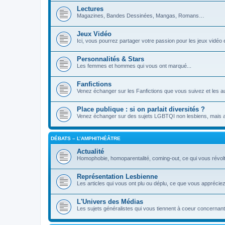
Lectures
Magazines, Bandes Dessinées, Mangas, Romans…
Jeux Vidéo
Ici, vous pourrez partager votre passion pour les jeux vidé
Personnalités & Stars
Les femmes et hommes qui vous ont marqué...
Fanfictions
Venez échanger sur les Fanfictions que vous suivez et les a
Place publique : si on parlait diversités ?
Venez échanger sur des sujets LGBTQI non lesbiens, mais aus
DÉBATS – L’AMPHITHÉÂTRE
Actualité
Homophobie, homoparentalité, coming-out, ce qui vous révol
Représentation Lesbienne
Les articles qui vous ont plu ou déplu, ce que vous appréci
L'Univers des Médias
Les sujets généralistes qui vous tiennent à coeur concernant