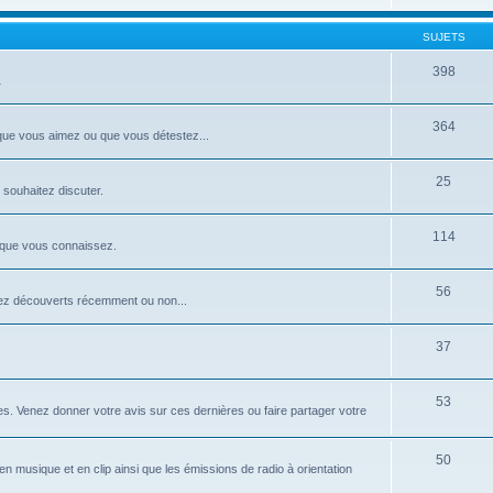
SUJETS
398
…
364
 que vous aimez ou que vous détestez...
25
 souhaitez discuter.
114
 que vous connaissez.
56
ez découverts récemment ou non...
37
53
. Venez donner votre avis sur ces dernières ou faire partager votre
50
n musique et en clip ainsi que les émissions de radio à orientation