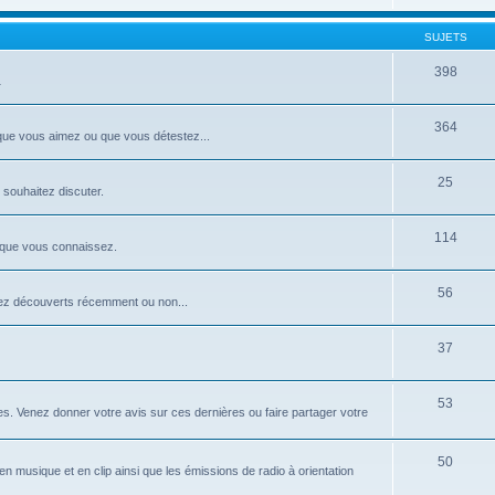
SUJETS
398
…
364
 que vous aimez ou que vous détestez...
25
 souhaitez discuter.
114
 que vous connaissez.
56
ez découverts récemment ou non...
37
53
. Venez donner votre avis sur ces dernières ou faire partager votre
50
n musique et en clip ainsi que les émissions de radio à orientation