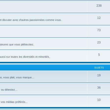
238
12
o et discuter avec d'autres passionnées comme vous.
73
23
uteures que vous plébiscitez.
5
si sur toutes les diversités et minorités.
SUJETS
19
te, vous plait, vous marque…
36
ez ou détestez…
10
 vos médias préférés...