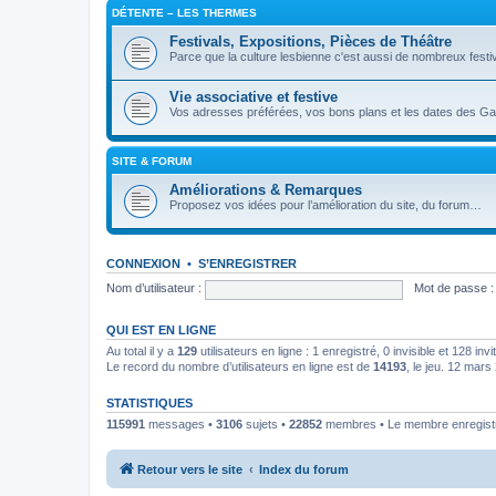
DÉTENTE – LES THERMES
Festivals, Expositions, Pièces de Théâtre
Parce que la culture lesbienne c'est aussi de nombreux festiv
Vie associative et festive
Vos adresses préférées, vos bons plans et les dates des Gay
SITE & FORUM
Améliorations & Remarques
Proposez vos idées pour l’amélioration du site, du forum…
CONNEXION
•
S’ENREGISTRER
Nom d’utilisateur :
Mot de passe :
QUI EST EN LIGNE
Au total il y a
129
utilisateurs en ligne : 1 enregistré, 0 invisible et 128 in
Le record du nombre d’utilisateurs en ligne est de
14193
, le jeu. 12 mar
STATISTIQUES
115991
messages •
3106
sujets •
22852
membres • Le membre enregistré
Retour vers le site
Index du forum