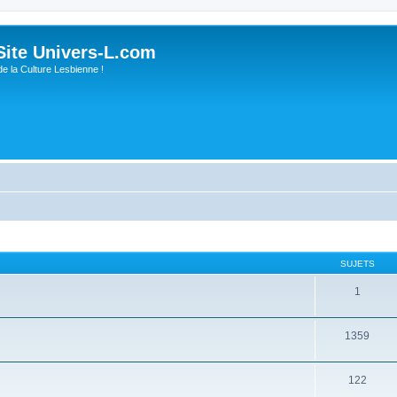
ite Univers-L.com
de la Culture Lesbienne !
SUJETS
1
1359
122