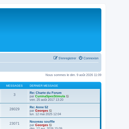
S’enregistrer
Connexion
Nous sommes le dim. 9 août 2026 11:09
MESSAGES
DERNIER MESSAGE
Re: Charte du Forum
3
V
par
CuninaSpesStimula
o
ven. 25 août 2017 13:20
i
r
Re: Anne 52
28029
l
V
par
Georges
e
o
lun. 12 mai 2025 12:04
d
i
e
r
Nouveau souffle
23071
r
l
V
par
Georges
n
e
o
dim. 12 avr. 2026 15:09