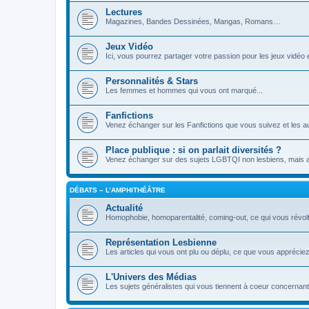
Lectures
Magazines, Bandes Dessinées, Mangas, Romans…
Jeux Vidéo
Ici, vous pourrez partager votre passion pour les jeux vidé
Personnalités & Stars
Les femmes et hommes qui vous ont marqué...
Fanfictions
Venez échanger sur les Fanfictions que vous suivez et les a
Place publique : si on parlait diversités ?
Venez échanger sur des sujets LGBTQI non lesbiens, mais aus
DÉBATS – L’AMPHITHÉÂTRE
Actualité
Homophobie, homoparentalité, coming-out, ce qui vous révol
Représentation Lesbienne
Les articles qui vous ont plu ou déplu, ce que vous appréci
L'Univers des Médias
Les sujets généralistes qui vous tiennent à coeur concernant