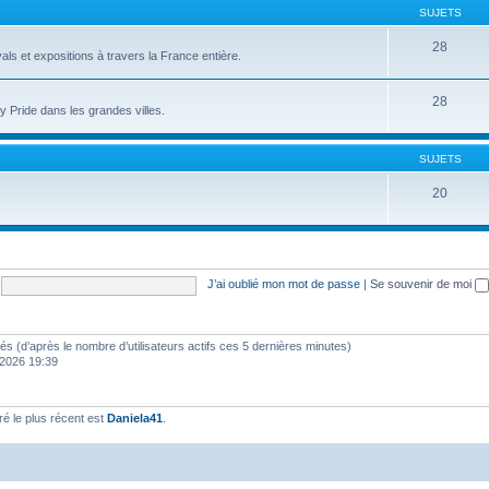
SUJETS
28
als et expositions à travers la France entière.
28
 Pride dans les grandes villes.
SUJETS
20
J’ai oublié mon mot de passe
|
Se souvenir de moi
vités (d’après le nombre d’utilisateurs actifs ces 5 dernières minutes)
s 2026 19:39
 le plus récent est
Daniela41
.