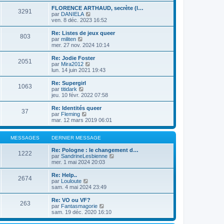
s
e
e
r
s
r
FLORENCE ARTHAUD, secrète (l…
r
3291
l
a
V
m
par
DANIELA
n
e
g
o
e
ven. 8 déc. 2023 16:52
i
d
e
i
s
e
e
r
s
r
Re: Listes de jeux queer
r
803
l
a
V
m
par
militen
n
e
g
o
e
mer. 27 nov. 2024 10:14
i
d
e
i
s
e
e
r
s
Re: Jodie Foster
r
2051
r
l
a
V
par
Mira2012
m
n
e
g
o
lun. 14 juin 2021 19:43
e
i
d
e
i
s
e
e
r
Re: Supergirl
s
r
1063
r
l
V
par
titidark
a
m
n
e
o
jeu. 10 févr. 2022 07:58
g
e
i
d
i
e
s
e
e
r
Re: Identités queer
s
r
37
r
l
V
par
Fleming
a
m
n
e
o
mar. 12 mars 2019 06:01
g
e
i
d
i
e
s
e
e
r
s
r
r
l
MESSAGES
DERNIER MESSAGE
a
m
n
e
g
e
i
d
Re: Pologne : le changement d…
e
1222
s
e
e
V
par
SandrineLesbienne
s
r
r
o
mer. 1 mai 2024 20:03
a
m
n
i
g
e
i
r
Re: Help..
e
2674
s
e
l
V
par
Louloute
s
r
e
o
sam. 4 mai 2024 23:49
a
m
d
i
g
e
e
r
Re: VO ou VF?
e
263
s
r
l
V
par
Fantasmagorie
s
n
e
o
sam. 19 déc. 2020 16:10
a
i
d
i
g
e
e
r