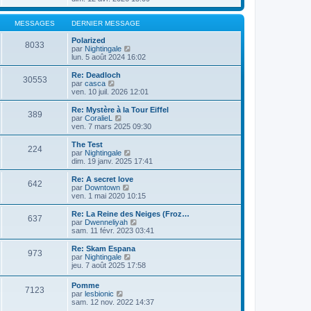
i
d
i
e
e
r
r
r
l
MESSAGES
DERNIER MESSAGE
m
n
e
e
i
d
Polarized
8033
s
e
e
V
par
Nightingale
s
r
r
o
lun. 5 août 2024 16:02
a
m
n
i
g
e
i
r
Re: Deadloch
e
30553
s
e
l
V
par
casca
s
r
e
o
ven. 10 juil. 2026 12:01
a
m
d
i
g
e
e
r
Re: Mystère à la Tour Eiffel
e
389
s
r
l
V
par
CoralieL
s
n
e
o
ven. 7 mars 2025 09:30
a
i
d
i
g
e
e
r
The Test
e
r
224
r
l
V
par
Nightingale
m
n
e
o
dim. 19 janv. 2025 17:41
e
i
d
i
s
e
e
r
Re: A secret love
s
r
642
r
l
V
par
Downtown
a
m
n
e
o
ven. 1 mai 2020 10:15
g
e
i
d
i
e
s
e
e
r
Re: La Reine des Neiges (Froz…
s
r
637
r
l
V
par
Dwenneliyah
a
m
n
e
o
sam. 11 févr. 2023 03:41
g
e
i
d
i
e
s
e
e
r
Re: Skam Espana
s
r
973
r
l
V
par
Nightingale
a
m
n
e
o
jeu. 7 août 2025 17:58
g
e
i
d
i
e
s
e
e
r
Pomme
s
r
r
7123
l
V
par
lesbionic
a
m
n
e
o
sam. 12 nov. 2022 14:37
g
e
i
d
i
e