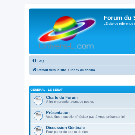
Forum du S
LE site de référence 
FAQ
Retour vers le site
Index du forum
GÉNÉRAL - LE SÉNAT
Charte du Forum
A lire en premier avant de poster.
Présentation
Vous êtes nouvelle, n’hésitez pas à vous présenter ici.
Discussion Générale
Pour parler de tout et de rien.