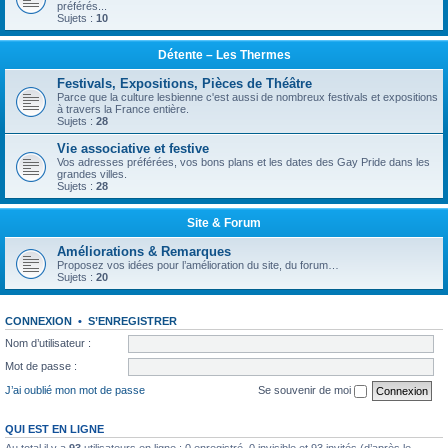
préférés...
Sujets :
10
Détente – Les Thermes
Festivals, Expositions, Pièces de Théâtre
Parce que la culture lesbienne c'est aussi de nombreux festivals et expositions
à travers la France entière.
Sujets :
28
Vie associative et festive
Vos adresses préférées, vos bons plans et les dates des Gay Pride dans les
grandes villes.
Sujets :
28
Site & Forum
Améliorations & Remarques
Proposez vos idées pour l’amélioration du site, du forum…
Sujets :
20
CONNEXION
•
S’ENREGISTRER
Nom d’utilisateur :
Mot de passe :
J’ai oublié mon mot de passe
Se souvenir de moi
QUI EST EN LIGNE
Au total il y a
93
utilisateurs en ligne : 0 enregistré, 0 invisible et 93 invités (d’après le