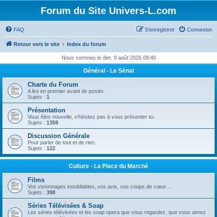
Forum du Site Univers-L.com
FAQ
S’enregistrer
Connexion
Retour vers le site
Index du forum
Nous sommes le dim. 9 août 2026 09:40
Général - Le Sénat
Charte du Forum
A lire en premier avant de poster.
Sujets :
1
Présentation
Vous êtes nouvelle, n’hésitez pas à vous présenter ici.
Sujets :
1359
Discussion Générale
Pour parler de tout et de rien.
Sujets :
122
Culture - La Place du Marché
Films
Vos visionnages inoubliables, vos avis, vos coups de cœur…
Sujets :
398
Séries Télévisées & Soap
Les séries télévisées et les soap opera que vous regardez, que vous aimez