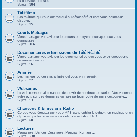
ou que vous détestez...
Sujets :
364
Téléfilms
Les téléfilms qui vous ont marqué ou désespéré et dont vous souhaitez
discuter.
Sujets :
25
Courts-Métrages
Venez partager vos avis sur les courts et moyens métrages que vous
connaissez.
Sujets :
114
Documentaires & Emissions de Télé-Réalité
Venez partager vos avis sur les documentaires que vous avez découverts
récemment ou non...
Sujets :
56
Animés
Les mangas ou dessins animés qui vous ont marqué.
Sujets :
37
Webseries
Le web permet maintenant de découvrir de nombreuses séries. Venez donner
votre avis sur ces dernières ou faire partager votre dernière découverte...
Sujets :
53
Chansons & Emissions Radio
Ce que vous écoutez sur votre MP3, sans oublier le subtext en musique et en
clip ainsi que les émissions de radio à orientation LGBT…
Sujets :
50
Lectures
Magazines, Bandes Dessinées, Mangas, Romans…
Sujets :
238