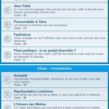
Jeux Vidéo
Ici, vous pourrez partager votre passion pour les jeux vidéo et discuter avec
d'autres passionnées comme vous.
Sujets :
12
Personnalités & Stars
Les femmes et hommes qui vous ont marqué...
Sujets :
73
Fanfictions
Venez échanger sur les Fanfictions que vous suivez et les auteures que vous
plébiscitez.
Sujets :
23
Place publique : si on parlait diversités ?
Venez échanger sur des sujets LGBTQI non lesbiens, mais aussi sur toutes
les diversités et minorités.
Sujets :
5
Débats – L’Amphithéâtre
Actualité
Homophobie, homoparentalité, coming-out, ce qui vous révolte, vous plait,
vous marque…
Sujets :
19
Représentation Lesbienne
Les articles qui vous ont plu ou déplu, ce que vous appréciez ou détestez…
Sujets :
36
L'Univers des Médias
Les sujets généralistes qui vous tiennent à coeur concernant vos médias