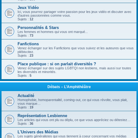
Jeux Vidéo
Ici, vous pourrez partager votre passion pour les jeux vidéo et discuter avec
d'autres passionnées comme vous.
Sujets :
12
Personnalités & Stars
Les femmes et hommes qui vous ont marqué...
Sujets :
73
Fanfictions
Venez échanger sur les Fanfictions que vous suivez et les auteures que vous
plébiscitez.
Sujets :
23
Place publique : si on parlait diversités ?
Venez échanger sur des sujets LGBTQI non lesbiens, mais aussi sur toutes
les diversités et minorités.
Sujets :
5
Débats – L’Amphithéâtre
Actualité
Homophobie, homoparentalité, coming-out, ce qui vous révolte, vous plait,
vous marque…
Sujets :
19
Représentation Lesbienne
Les articles qui vous ont plu ou déplu, ce que vous appréciez ou détestez…
Sujets :
36
L'Univers des Médias
Les sujets généralistes qui vous tiennent à coeur concernant vos médias