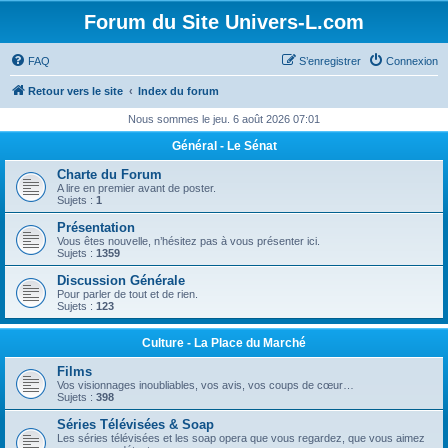
Forum du Site Univers-L.com
FAQ
S’enregistrer
Connexion
Retour vers le site
Index du forum
Nous sommes le jeu. 6 août 2026 07:01
Général - Le Sénat
Charte du Forum
A lire en premier avant de poster.
Sujets :
1
Présentation
Vous êtes nouvelle, n’hésitez pas à vous présenter ici.
Sujets :
1359
Discussion Générale
Pour parler de tout et de rien.
Sujets :
123
Culture - La Place du Marché
Films
Vos visionnages inoubliables, vos avis, vos coups de cœur…
Sujets :
398
Séries Télévisées & Soap
Les séries télévisées et les soap opera que vous regardez, que vous aimez