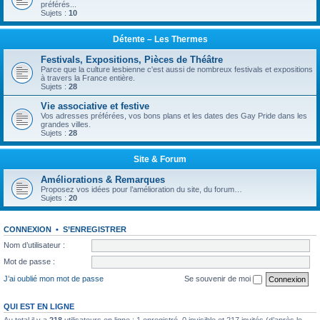
préférés...
Sujets :
10
Détente – Les Thermes
Festivals, Expositions, Pièces de Théâtre
Parce que la culture lesbienne c'est aussi de nombreux festivals et expositions
à travers la France entière.
Sujets :
28
Vie associative et festive
Vos adresses préférées, vos bons plans et les dates des Gay Pride dans les
grandes villes.
Sujets :
28
Site & Forum
Améliorations & Remarques
Proposez vos idées pour l’amélioration du site, du forum…
Sujets :
20
CONNEXION
•
S’ENREGISTRER
Nom d’utilisateur :
Mot de passe :
J’ai oublié mon mot de passe
Se souvenir de moi
QUI EST EN LIGNE
Au total il y a
218
utilisateurs en ligne : 1 enregistré, 0 invisible et 217 invités (d’après le