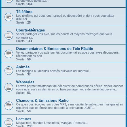
ou que vous détestez...
Sujets :
364
Téléfilms
Les téléfilms qui vous ont marqué ou désespéré et dont vous souhaitez
discuter.
Sujets :
25
Courts-Métrages
Venez partager vos avis sur les courts et moyens métrages que vous
connaissez.
Sujets :
114
Documentaires & Emissions de Télé-Réalité
Venez partager vos avis sur les documentaires que vous avez découverts
récemment ou non...
Sujets :
56
Animés
Les mangas ou dessins animés qui vous ont marqué.
Sujets :
37
Webseries
Le web permet maintenant de découvrir de nombreuses séries. Venez donner
votre avis sur ces dernières ou faire partager votre dernière découverte...
Sujets :
53
Chansons & Emissions Radio
Ce que vous écoutez sur votre MP3, sans oublier le subtext en musique et en
clip ainsi que les émissions de radio à orientation LGBT…
Sujets :
50
Lectures
Magazines, Bandes Dessinées, Mangas, Romans…
Sujets :
238