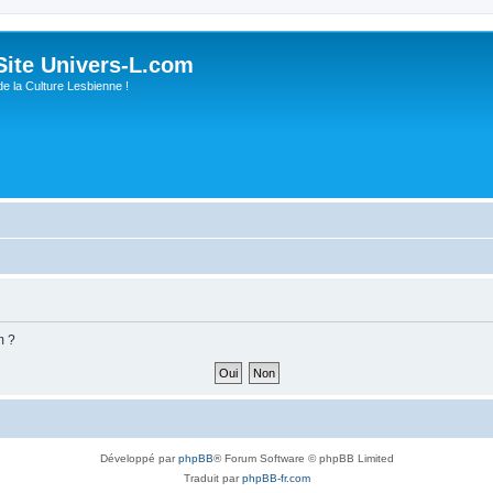
ite Univers-L.com
de la Culture Lesbienne !
m ?
Développé par
phpBB
® Forum Software © phpBB Limited
Traduit par
phpBB-fr.com