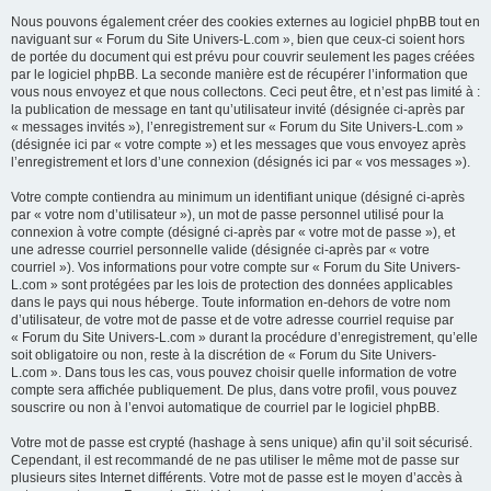
Nous pouvons également créer des cookies externes au logiciel phpBB tout en
naviguant sur « Forum du Site Univers-L.com », bien que ceux-ci soient hors
de portée du document qui est prévu pour couvrir seulement les pages créées
par le logiciel phpBB. La seconde manière est de récupérer l’information que
vous nous envoyez et que nous collectons. Ceci peut être, et n’est pas limité à :
la publication de message en tant qu’utilisateur invité (désignée ci-après par
« messages invités »), l’enregistrement sur « Forum du Site Univers-L.com »
(désignée ici par « votre compte ») et les messages que vous envoyez après
l’enregistrement et lors d’une connexion (désignés ici par « vos messages »).
Votre compte contiendra au minimum un identifiant unique (désigné ci-après
par « votre nom d’utilisateur »), un mot de passe personnel utilisé pour la
connexion à votre compte (désigné ci-après par « votre mot de passe »), et
une adresse courriel personnelle valide (désignée ci-après par « votre
courriel »). Vos informations pour votre compte sur « Forum du Site Univers-
L.com » sont protégées par les lois de protection des données applicables
dans le pays qui nous héberge. Toute information en-dehors de votre nom
d’utilisateur, de votre mot de passe et de votre adresse courriel requise par
« Forum du Site Univers-L.com » durant la procédure d’enregistrement, qu’elle
soit obligatoire ou non, reste à la discrétion de « Forum du Site Univers-
L.com ». Dans tous les cas, vous pouvez choisir quelle information de votre
compte sera affichée publiquement. De plus, dans votre profil, vous pouvez
souscrire ou non à l’envoi automatique de courriel par le logiciel phpBB.
Votre mot de passe est crypté (hashage à sens unique) afin qu’il soit sécurisé.
Cependant, il est recommandé de ne pas utiliser le même mot de passe sur
plusieurs sites Internet différents. Votre mot de passe est le moyen d’accès à