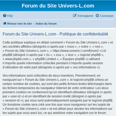
Forum du Site Univers-L.com
FAQ
S’enregistrer
Connexion
Retour vers le site
Index du forum
Forum du Site Univers-L.com - Politique de confidentialité
Cette politique explique en détail comment « Forum du Site Univers-L.com » et
ses sociétés affiliées (désignés ci-après par « nous », « notre », « nos »,
« Forum du Site Univers-L.com », « https://www.univers-l.com/forum2 ») et
phpBB (désigné ci-après par « ils », « eux », « leur », « logiciel phpBB »,
« www.phpbb.com », « phpBB Limited », « Équipes phpBB ») utilisent
n’importe quelle information collectée pendant n’importe quelle session
d’utilisation de votre part (désignée ci-après par « vos informations »).
Vos informations sont collectées de deux manières. Premièrement, en
naviguant sur « Forum du Site Univers-L.com », le logiciel phpBB créera un
certain nombre de cookies, qui sont des petits fichiers textes téléchargés dans
les fichiers temporaires du navigateur Internet de votre ordinateur. Les deux
premiers cookies ne contiennent qu’un identifiant utilisateur (désigné ci-après
par « user-id ») et un identifiant de session invité (désigné ci-après par
« session-id »), qui vous sont automatiquement assignés par le logiciel phpBB.
Un troisième cookie sera créé une fois que vous naviguerez sur les sujets de
« Forum du Site Univers-L.com » et est utilisé pour stocker les informations sur
les sujets que vous avez lus, ce qui améliore votre navigation sur le forum.