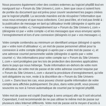
Nous pouvons également créer des cookies externes au logiciel phpBB tout en
naviguant sur « Forum du Site Univers-L.com », bien que ceux-ci soient hors
de portée du document qui est prévu pour couvrir seulement les pages créées
par le logiciel phpBB. La seconde manière est de récupérer l’information que
vous nous envoyez et que nous collectons. Ceci peut être, et n’est pas limité à :
la publication de message en tant qu’utilisateur invité (désignée ci-après par
« messages invités »), l’enregistrement sur « Forum du Site Univers-L.com »
(désignée ici par « votre compte ») et les messages que vous envoyez après
l’enregistrement et lors d’une connexion (désignés ici par « vos messages »).
Votre compte contiendra au minimum un identifiant unique (désigné ci-après
par « votre nom d’utilisateur »), un mot de passe personnel utilisé pour la
connexion à votre compte (désigné ci-après par « votre mot de passe »), et
une adresse courriel personnelle valide (désignée ci-après par « votre
courriel »). Vos informations pour votre compte sur « Forum du Site Univers-
L.com » sont protégées par les lois de protection des données applicables
dans le pays qui nous héberge. Toute information en-dehors de votre nom
d’utilisateur, de votre mot de passe et de votre adresse courriel requise par
« Forum du Site Univers-L.com » durant la procédure d’enregistrement, qu’elle
soit obligatoire ou non, reste à la discrétion de « Forum du Site Univers-
L.com ». Dans tous les cas, vous pouvez choisir quelle information de votre
compte sera affichée publiquement. De plus, dans votre profil, vous pouvez
souscrire ou non à l’envoi automatique de courriel par le logiciel phpBB.
Votre mot de passe est crypté (hashage à sens unique) afin qu’il soit sécurisé.
Cependant, il est recommandé de ne pas utiliser le même mot de passe sur
plusieurs sites Internet différents. Votre mot de passe est le moyen d’accès à