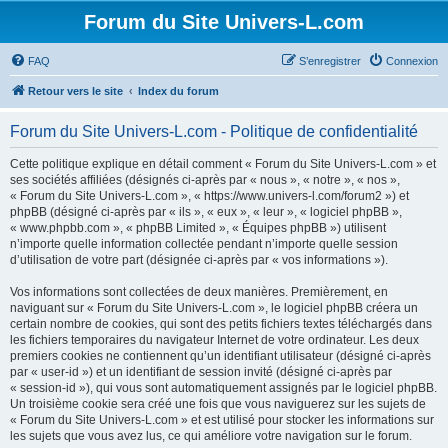
Forum du Site Univers-L.com
FAQ
S’enregistrer
Connexion
Retour vers le site
Index du forum
Forum du Site Univers-L.com - Politique de confidentialité
Cette politique explique en détail comment « Forum du Site Univers-L.com » et
ses sociétés affiliées (désignés ci-après par « nous », « notre », « nos »,
« Forum du Site Univers-L.com », « https://www.univers-l.com/forum2 ») et
phpBB (désigné ci-après par « ils », « eux », « leur », « logiciel phpBB »,
« www.phpbb.com », « phpBB Limited », « Équipes phpBB ») utilisent
n’importe quelle information collectée pendant n’importe quelle session
d’utilisation de votre part (désignée ci-après par « vos informations »).
Vos informations sont collectées de deux manières. Premièrement, en
naviguant sur « Forum du Site Univers-L.com », le logiciel phpBB créera un
certain nombre de cookies, qui sont des petits fichiers textes téléchargés dans
les fichiers temporaires du navigateur Internet de votre ordinateur. Les deux
premiers cookies ne contiennent qu’un identifiant utilisateur (désigné ci-après
par « user-id ») et un identifiant de session invité (désigné ci-après par
« session-id »), qui vous sont automatiquement assignés par le logiciel phpBB.
Un troisième cookie sera créé une fois que vous naviguerez sur les sujets de
« Forum du Site Univers-L.com » et est utilisé pour stocker les informations sur
les sujets que vous avez lus, ce qui améliore votre navigation sur le forum.