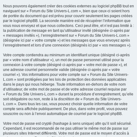
Nous pouvons également créer des cookies externes au logiciel phpBB tout en
naviguant sur « Forum du Site Univers-L.com », bien que ceux-ci soient hors
de portée du document qui est prévu pour couvrir seulement les pages créées
par le logiciel phpBB. La seconde manière est de récupérer l’information que
vous nous envoyez et que nous collectons. Ceci peut être, et n’est pas limité à :
la publication de message en tant qu’utilisateur invité (désignée ci-après par
« messages invités »), l’enregistrement sur « Forum du Site Univers-L.com »
(désignée ici par « votre compte ») et les messages que vous envoyez après
l’enregistrement et lors d’une connexion (désignés ici par « vos messages »).
Votre compte contiendra au minimum un identifiant unique (désigné ci-après
par « votre nom d’utilisateur »), un mot de passe personnel utilisé pour la
connexion à votre compte (désigné ci-après par « votre mot de passe »), et
une adresse courriel personnelle valide (désignée ci-après par « votre
courriel »). Vos informations pour votre compte sur « Forum du Site Univers-
L.com » sont protégées par les lois de protection des données applicables
dans le pays qui nous héberge. Toute information en-dehors de votre nom
d’utilisateur, de votre mot de passe et de votre adresse courriel requise par
« Forum du Site Univers-L.com » durant la procédure d’enregistrement, qu’elle
soit obligatoire ou non, reste à la discrétion de « Forum du Site Univers-
L.com ». Dans tous les cas, vous pouvez choisir quelle information de votre
compte sera affichée publiquement. De plus, dans votre profil, vous pouvez
souscrire ou non à l’envoi automatique de courriel par le logiciel phpBB.
Votre mot de passe est crypté (hashage à sens unique) afin qu’il soit sécurisé.
Cependant, il est recommandé de ne pas utiliser le même mot de passe sur
plusieurs sites Internet différents. Votre mot de passe est le moyen d’accès à