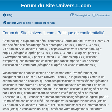
Forum du Site Univers-L.com
FAQ
S’enregistrer
Connexion
Retour vers le site
Index du forum
Forum du Site Univers-L.com - Politique de confidentialité
Cette politique explique en détail comment « Forum du Site Univers-L.com » et
ses sociétés affiliées (désignés ci-après par « nous », « notre », « nos »,
« Forum du Site Univers-L.com », « https://www.univers-l.com/forum2 ») et
phpBB (désigné ci-après par « ils », « eux », « leur », « logiciel phpBB »,
« www.phpbb.com », « phpBB Limited », « Équipes phpBB ») utilisent
n’importe quelle information collectée pendant n’importe quelle session
d’utilisation de votre part (désignée ci-après par « vos informations »).
Vos informations sont collectées de deux manières. Premièrement, en
naviguant sur « Forum du Site Univers-L.com », le logiciel phpBB créera un
certain nombre de cookies, qui sont des petits fichiers textes téléchargés dans
les fichiers temporaires du navigateur Internet de votre ordinateur. Les deux
premiers cookies ne contiennent qu’un identifiant utilisateur (désigné ci-après
par « user-id ») et un identifiant de session invité (désigné ci-après par
« session-id »), qui vous sont automatiquement assignés par le logiciel phpBB.
Un troisième cookie sera créé une fois que vous naviguerez sur les sujets de
« Forum du Site Univers-L.com » et est utilisé pour stocker les informations sur
les sujets que vous avez lus, ce qui améliore votre navigation sur le forum.