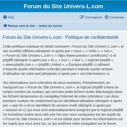
Forum du Site Univers-L.com
FAQ
S’enregistrer
Connexion
Retour vers le site
Index du forum
Forum du Site Univers-L.com - Politique de confidentialité
Cette politique explique en détail comment « Forum du Site Univers-L.com » et
ses sociétés affiliées (désignés ci-après par « nous », « notre », « nos »,
« Forum du Site Univers-L.com », « https://www.univers-l.com/forum2 ») et
phpBB (désigné ci-après par « ils », « eux », « leur », « logiciel phpBB »,
« www.phpbb.com », « phpBB Limited », « Équipes phpBB ») utilisent
n’importe quelle information collectée pendant n’importe quelle session
d’utilisation de votre part (désignée ci-après par « vos informations »).
Vos informations sont collectées de deux manières. Premièrement, en
naviguant sur « Forum du Site Univers-L.com », le logiciel phpBB créera un
certain nombre de cookies, qui sont des petits fichiers textes téléchargés dans
les fichiers temporaires du navigateur Internet de votre ordinateur. Les deux
premiers cookies ne contiennent qu’un identifiant utilisateur (désigné ci-après
par « user-id ») et un identifiant de session invité (désigné ci-après par
« session-id »), qui vous sont automatiquement assignés par le logiciel phpBB.
Un troisième cookie sera créé une fois que vous naviguerez sur les sujets de
« Forum du Site Univers-L.com » et est utilisé pour stocker les informations sur
les sujets que vous avez lus, ce qui améliore votre navigation sur le forum.