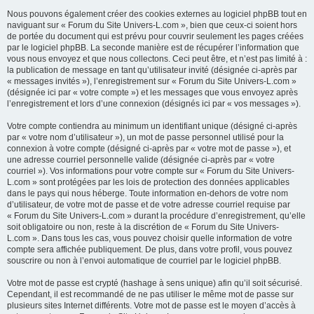
Nous pouvons également créer des cookies externes au logiciel phpBB tout en
naviguant sur « Forum du Site Univers-L.com », bien que ceux-ci soient hors
de portée du document qui est prévu pour couvrir seulement les pages créées
par le logiciel phpBB. La seconde manière est de récupérer l’information que
vous nous envoyez et que nous collectons. Ceci peut être, et n’est pas limité à :
la publication de message en tant qu’utilisateur invité (désignée ci-après par
« messages invités »), l’enregistrement sur « Forum du Site Univers-L.com »
(désignée ici par « votre compte ») et les messages que vous envoyez après
l’enregistrement et lors d’une connexion (désignés ici par « vos messages »).
Votre compte contiendra au minimum un identifiant unique (désigné ci-après
par « votre nom d’utilisateur »), un mot de passe personnel utilisé pour la
connexion à votre compte (désigné ci-après par « votre mot de passe »), et
une adresse courriel personnelle valide (désignée ci-après par « votre
courriel »). Vos informations pour votre compte sur « Forum du Site Univers-
L.com » sont protégées par les lois de protection des données applicables
dans le pays qui nous héberge. Toute information en-dehors de votre nom
d’utilisateur, de votre mot de passe et de votre adresse courriel requise par
« Forum du Site Univers-L.com » durant la procédure d’enregistrement, qu’elle
soit obligatoire ou non, reste à la discrétion de « Forum du Site Univers-
L.com ». Dans tous les cas, vous pouvez choisir quelle information de votre
compte sera affichée publiquement. De plus, dans votre profil, vous pouvez
souscrire ou non à l’envoi automatique de courriel par le logiciel phpBB.
Votre mot de passe est crypté (hashage à sens unique) afin qu’il soit sécurisé.
Cependant, il est recommandé de ne pas utiliser le même mot de passe sur
plusieurs sites Internet différents. Votre mot de passe est le moyen d’accès à