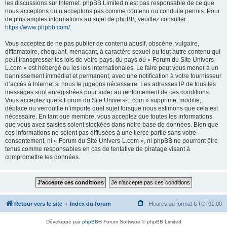
les discussions sur Internet. phpBB Limited n’est pas responsable de ce que
nous acceptons ou n’acceptons pas comme contenu ou conduite permis. Pour
de plus amples informations au sujet de phpBB, veuillez consulter :
https://www.phpbb.com/
.
Vous acceptez de ne pas publier de contenu abusif, obscène, vulgaire,
diffamatoire, choquant, menaçant, à caractère sexuel ou tout autre contenu qui
peut transgresser les lois de votre pays, du pays où « Forum du Site Univers-
L.com » est hébergé ou les lois internationales. Le faire peut vous mener à un
bannissement immédiat et permanent, avec une notification à votre fournisseur
d’accès à Internet si nous le jugeons nécessaire. Les adresses IP de tous les
messages sont enregistrées pour aider au renforcement de ces conditions.
Vous acceptez que « Forum du Site Univers-L.com » supprime, modifie,
déplace ou verrouille n’importe quel sujet lorsque nous estimons que cela est
nécessaire. En tant que membre, vous acceptez que toutes les informations
que vous avez saisies soient stockées dans notre base de données. Bien que
ces informations ne soient pas diffusées à une tierce partie sans votre
consentement, ni « Forum du Site Univers-L.com », ni phpBB ne pourront être
tenus comme responsables en cas de tentative de piratage visant à
compromettre les données.
Retour vers le site
Index du forum
Heures au format
UTC+01:00
Développé par
phpBB
® Forum Software © phpBB Limited