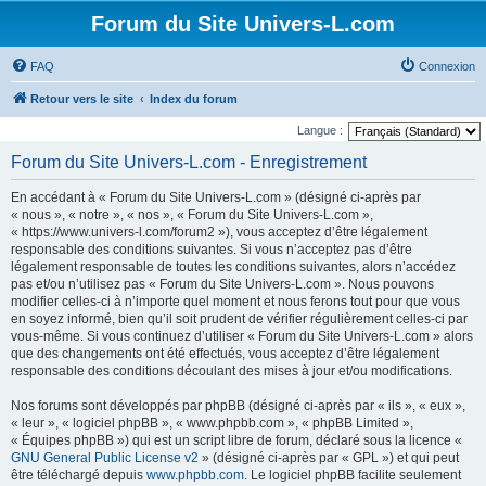
Forum du Site Univers-L.com
FAQ
Connexion
Retour vers le site
Index du forum
Langue :
Forum du Site Univers-L.com - Enregistrement
En accédant à « Forum du Site Univers-L.com » (désigné ci-après par
« nous », « notre », « nos », « Forum du Site Univers-L.com »,
« https://www.univers-l.com/forum2 »), vous acceptez d’être légalement
responsable des conditions suivantes. Si vous n’acceptez pas d’être
légalement responsable de toutes les conditions suivantes, alors n’accédez
pas et/ou n’utilisez pas « Forum du Site Univers-L.com ». Nous pouvons
modifier celles-ci à n’importe quel moment et nous ferons tout pour que vous
en soyez informé, bien qu’il soit prudent de vérifier régulièrement celles-ci par
vous-même. Si vous continuez d’utiliser « Forum du Site Univers-L.com » alors
que des changements ont été effectués, vous acceptez d’être légalement
responsable des conditions découlant des mises à jour et/ou modifications.
Nos forums sont développés par phpBB (désigné ci-après par « ils », « eux »,
« leur », « logiciel phpBB », « www.phpbb.com », « phpBB Limited »,
« Équipes phpBB ») qui est un script libre de forum, déclaré sous la licence «
GNU General Public License v2
» (désigné ci-après par « GPL ») et qui peut
être téléchargé depuis
www.phpbb.com
. Le logiciel phpBB facilite seulement