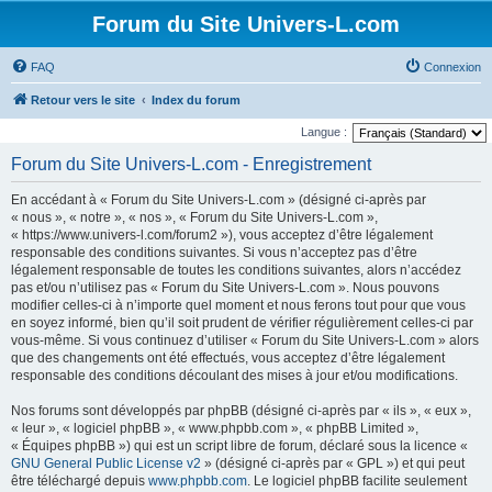
Forum du Site Univers-L.com
FAQ
Connexion
Retour vers le site
Index du forum
Langue :
Forum du Site Univers-L.com - Enregistrement
En accédant à « Forum du Site Univers-L.com » (désigné ci-après par
« nous », « notre », « nos », « Forum du Site Univers-L.com »,
« https://www.univers-l.com/forum2 »), vous acceptez d’être légalement
responsable des conditions suivantes. Si vous n’acceptez pas d’être
légalement responsable de toutes les conditions suivantes, alors n’accédez
pas et/ou n’utilisez pas « Forum du Site Univers-L.com ». Nous pouvons
modifier celles-ci à n’importe quel moment et nous ferons tout pour que vous
en soyez informé, bien qu’il soit prudent de vérifier régulièrement celles-ci par
vous-même. Si vous continuez d’utiliser « Forum du Site Univers-L.com » alors
que des changements ont été effectués, vous acceptez d’être légalement
responsable des conditions découlant des mises à jour et/ou modifications.
Nos forums sont développés par phpBB (désigné ci-après par « ils », « eux »,
« leur », « logiciel phpBB », « www.phpbb.com », « phpBB Limited »,
« Équipes phpBB ») qui est un script libre de forum, déclaré sous la licence «
GNU General Public License v2
» (désigné ci-après par « GPL ») et qui peut
être téléchargé depuis
www.phpbb.com
. Le logiciel phpBB facilite seulement