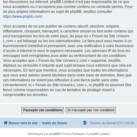
les discussions sur Internet. phpBB Limited n’est pas responsable de ce que
nous acceptons ou n’acceptons pas comme contenu ou conduite permis. Pour
de plus amples informations au sujet de phpBB, veuillez consulter :
https://www.phpbb.com/
.
Vous acceptez de ne pas publier de contenu abusif, obscène, vulgaire,
diffamatoire, choquant, menaçant, à caractère sexuel ou tout autre contenu qui
peut transgresser les lois de votre pays, du pays où « Forum du Site Univers-
L.com » est hébergé ou les lois internationales. Le faire peut vous mener à un
bannissement immédiat et permanent, avec une notification à votre fournisseur
d’accès à Internet si nous le jugeons nécessaire. Les adresses IP de tous les
messages sont enregistrées pour aider au renforcement de ces conditions.
Vous acceptez que « Forum du Site Univers-L.com » supprime, modifie,
déplace ou verrouille n’importe quel sujet lorsque nous estimons que cela est
nécessaire. En tant que membre, vous acceptez que toutes les informations
que vous avez saisies soient stockées dans notre base de données. Bien que
ces informations ne soient pas diffusées à une tierce partie sans votre
consentement, ni « Forum du Site Univers-L.com », ni phpBB ne pourront être
tenus comme responsables en cas de tentative de piratage visant à
compromettre les données.
Retour vers le site
Index du forum
Heures au format
UTC+01:00
Développé par
phpBB
® Forum Software © phpBB Limited