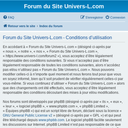
Forum du Site Univers-L.com
FAQ
S’enregistrer
Connexion
Retour vers le site
Index du forum
Forum du Site Univers-L.com - Conditions d’utilisation
En accédant à « Forum du Site Univers-L.com » (désigné ci-après par
« nous », « notre », « nos », « Forum du Site Univers-L.com »,
« https://www.univers-l.com/forum2 »), vous acceptez d’être légalement
responsable des conditions suivantes. Si vous n’acceptez pas d’être
légalement responsable de toutes les conditions suivantes, alors n’accédez
pas et/ou n’utilisez pas « Forum du Site Univers-L.com ». Nous pouvons
modifier celles-ci à n’importe quel moment et nous ferons tout pour que vous
en soyez informé, bien qu’il soit prudent de vérifier régulièrement celles-ci par
vous-même. Si vous continuez d’utiliser « Forum du Site Univers-L.com » alors
que des changements ont été effectués, vous acceptez d’être légalement
responsable des conditions découlant des mises à jour et/ou modifications.
Nos forums sont développés par phpBB (désigné ci-après par « ils », « eux »,
« leur », « logiciel phpBB », « www.phpbb.com », « phpBB Limited »,
« Équipes phpBB ») qui est un script libre de forum, déclaré sous la licence «
GNU General Public License v2
» (désigné ci-après par « GPL ») et qui peut
être téléchargé depuis
www.phpbb.com
. Le logiciel phpBB facilite seulement
les discussions sur Internet. phpBB Limited n’est pas responsable de ce que