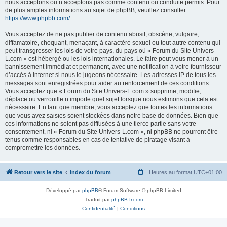
nous acceptons ou n’acceptons pas comme contenu ou conduite permis. Pour
de plus amples informations au sujet de phpBB, veuillez consulter :
https://www.phpbb.com/
.
Vous acceptez de ne pas publier de contenu abusif, obscène, vulgaire,
diffamatoire, choquant, menaçant, à caractère sexuel ou tout autre contenu qui
peut transgresser les lois de votre pays, du pays où « Forum du Site Univers-
L.com » est hébergé ou les lois internationales. Le faire peut vous mener à un
bannissement immédiat et permanent, avec une notification à votre fournisseur
d’accès à Internet si nous le jugeons nécessaire. Les adresses IP de tous les
messages sont enregistrées pour aider au renforcement de ces conditions.
Vous acceptez que « Forum du Site Univers-L.com » supprime, modifie,
déplace ou verrouille n’importe quel sujet lorsque nous estimons que cela est
nécessaire. En tant que membre, vous acceptez que toutes les informations
que vous avez saisies soient stockées dans notre base de données. Bien que
ces informations ne soient pas diffusées à une tierce partie sans votre
consentement, ni « Forum du Site Univers-L.com », ni phpBB ne pourront être
tenus comme responsables en cas de tentative de piratage visant à
compromettre les données.
Retour vers le site
Index du forum
Heures au format
UTC+01:00
Développé par
phpBB
® Forum Software © phpBB Limited
Traduit par
phpBB-fr.com
Confidentialité
|
Conditions