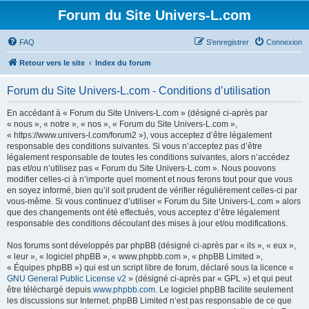
Forum du Site Univers-L.com
FAQ
S’enregistrer
Connexion
Retour vers le site
Index du forum
Forum du Site Univers-L.com - Conditions d’utilisation
En accédant à « Forum du Site Univers-L.com » (désigné ci-après par
« nous », « notre », « nos », « Forum du Site Univers-L.com »,
« https://www.univers-l.com/forum2 »), vous acceptez d’être légalement
responsable des conditions suivantes. Si vous n’acceptez pas d’être
légalement responsable de toutes les conditions suivantes, alors n’accédez
pas et/ou n’utilisez pas « Forum du Site Univers-L.com ». Nous pouvons
modifier celles-ci à n’importe quel moment et nous ferons tout pour que vous
en soyez informé, bien qu’il soit prudent de vérifier régulièrement celles-ci par
vous-même. Si vous continuez d’utiliser « Forum du Site Univers-L.com » alors
que des changements ont été effectués, vous acceptez d’être légalement
responsable des conditions découlant des mises à jour et/ou modifications.
Nos forums sont développés par phpBB (désigné ci-après par « ils », « eux »,
« leur », « logiciel phpBB », « www.phpbb.com », « phpBB Limited »,
« Équipes phpBB ») qui est un script libre de forum, déclaré sous la licence «
GNU General Public License v2
» (désigné ci-après par « GPL ») et qui peut
être téléchargé depuis
www.phpbb.com
. Le logiciel phpBB facilite seulement
les discussions sur Internet. phpBB Limited n’est pas responsable de ce que