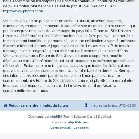
nous acceptons ou n’acceptons pas comme contenu ou conduite permis. Pour
de plus amples informations au sujet de phpBB, veuillez consulter :
https://www.phpbb.com/
.
Vous acceptez de ne pas publier de contenu abusif, obscène, vulgaire,
diffamatoire, choquant, menaçant, à caractère sexuel ou tout autre contenu qui
peut transgresser les lois de votre pays, du pays où « Forum du Site Univers-
L.com » est hébergé ou les lois internationales. Le faire peut vous mener à un
bannissement immédiat et permanent, avec une notification à votre fournisseur
d’accès à Internet si nous le jugeons nécessaire. Les adresses IP de tous les
messages sont enregistrées pour aider au renforcement de ces conditions.
Vous acceptez que « Forum du Site Univers-L.com » supprime, modifie,
déplace ou verrouille n’importe quel sujet lorsque nous estimons que cela est
nécessaire. En tant que membre, vous acceptez que toutes les informations
que vous avez saisies soient stockées dans notre base de données. Bien que
ces informations ne soient pas diffusées à une tierce partie sans votre
consentement, ni « Forum du Site Univers-L.com », ni phpBB ne pourront être
tenus comme responsables en cas de tentative de piratage visant à
compromettre les données.
Retour vers le site
Index du forum
Heures au format
UTC+01:00
Développé par
phpBB
® Forum Software © phpBB Limited
Traduit par
phpBB-fr.com
Confidentialité
|
Conditions