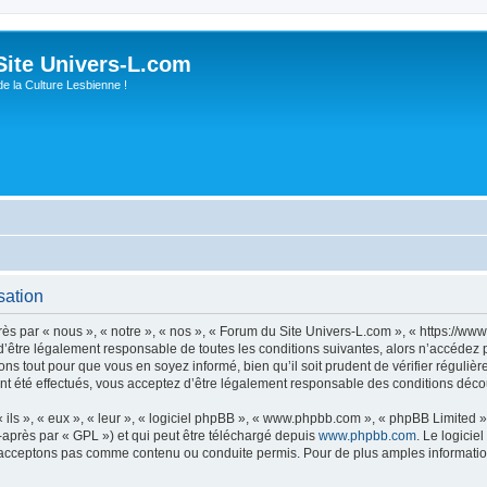
ite Univers-L.com
de la Culture Lesbienne !
sation
s par « nous », « notre », « nos », « Forum du Site Univers-L.com », « https://www
’être légalement responsable de toutes les conditions suivantes, alors n’accédez 
ns tout pour que vous en soyez informé, bien qu’il soit prudent de vérifier régulièr
 été effectués, vous acceptez d’être légalement responsable des conditions découl
ls », « eux », « leur », « logiciel phpBB », « www.phpbb.com », « phpBB Limited »,
-après par « GPL ») et qui peut être téléchargé depuis
www.phpbb.com
. Le logicie
acceptons pas comme contenu ou conduite permis. Pour de plus amples informations