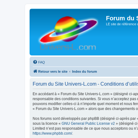
Forum du S
LE site de référence 
FAQ
Retour vers le site
Index du forum
Forum du Site Univers-L.com - Conditions d’utili
En accédant à « Forum du Site Univers-L.com » (désigné ci-aprè
responsable des conditions suivantes. Si vous n’acceptez pas d
pouvons modifier celles-ci à n’importe quel moment et nous fero
« Forum du Site Univers-L.com » alors que des changements ont
Nos forums sont développés par phpBB (désigné ci-après par « i
sous la licence «
GNU General Public License v2
» (désigné ci
Limited n’est pas responsable de ce que nous acceptons ou n’
https://www.phpbb.com/
.