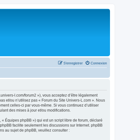
S’enregistrer
Connexion
.univers-l.com/forum2 »), vous acceptez d’être légalement
pas et/ou n’utilisez pas « Forum du Site Univers-L.com ». Nous
ement celles-ci par vous-même. Si vous continuez d’utiliser
ant des mises à jour et/ou modifications.
 « Équipes phpBB ») qui est un script libre de forum, déclaré
l phpBB facilite seulement les discussions sur Internet. phpBB
 au sujet de phpBB, veuillez consulter :