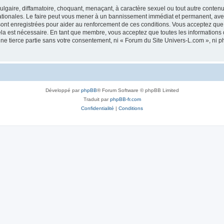
lgaire, diffamatoire, choquant, menaçant, à caractère sexuel ou tout autre contenu 
ationales. Le faire peut vous mener à un bannissement immédiat et permanent, avec u
ont enregistrées pour aider au renforcement de ces conditions. Vous acceptez que
ela est nécessaire. En tant que membre, vous acceptez que toutes les informations
une tierce partie sans votre consentement, ni « Forum du Site Univers-L.com », n
Développé par
phpBB
® Forum Software © phpBB Limited
Traduit par
phpBB-fr.com
Confidentialité
|
Conditions