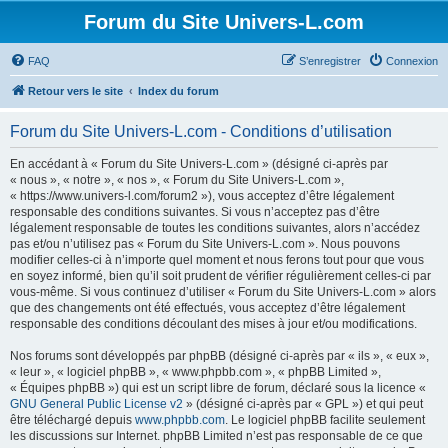
Forum du Site Univers-L.com
FAQ
S’enregistrer
Connexion
Retour vers le site
Index du forum
Forum du Site Univers-L.com - Conditions d’utilisation
En accédant à « Forum du Site Univers-L.com » (désigné ci-après par
« nous », « notre », « nos », « Forum du Site Univers-L.com »,
« https://www.univers-l.com/forum2 »), vous acceptez d’être légalement
responsable des conditions suivantes. Si vous n’acceptez pas d’être
légalement responsable de toutes les conditions suivantes, alors n’accédez
pas et/ou n’utilisez pas « Forum du Site Univers-L.com ». Nous pouvons
modifier celles-ci à n’importe quel moment et nous ferons tout pour que vous
en soyez informé, bien qu’il soit prudent de vérifier régulièrement celles-ci par
vous-même. Si vous continuez d’utiliser « Forum du Site Univers-L.com » alors
que des changements ont été effectués, vous acceptez d’être légalement
responsable des conditions découlant des mises à jour et/ou modifications.
Nos forums sont développés par phpBB (désigné ci-après par « ils », « eux »,
« leur », « logiciel phpBB », « www.phpbb.com », « phpBB Limited »,
« Équipes phpBB ») qui est un script libre de forum, déclaré sous la licence «
GNU General Public License v2
» (désigné ci-après par « GPL ») et qui peut
être téléchargé depuis
www.phpbb.com
. Le logiciel phpBB facilite seulement
les discussions sur Internet. phpBB Limited n’est pas responsable de ce que