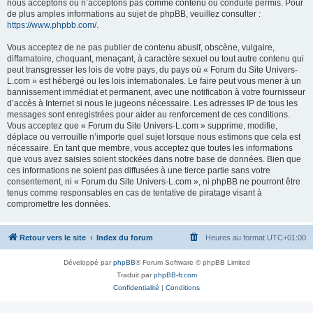
nous acceptons ou n’acceptons pas comme contenu ou conduite permis. Pour
de plus amples informations au sujet de phpBB, veuillez consulter :
https://www.phpbb.com/
.
Vous acceptez de ne pas publier de contenu abusif, obscène, vulgaire,
diffamatoire, choquant, menaçant, à caractère sexuel ou tout autre contenu qui
peut transgresser les lois de votre pays, du pays où « Forum du Site Univers-
L.com » est hébergé ou les lois internationales. Le faire peut vous mener à un
bannissement immédiat et permanent, avec une notification à votre fournisseur
d’accès à Internet si nous le jugeons nécessaire. Les adresses IP de tous les
messages sont enregistrées pour aider au renforcement de ces conditions.
Vous acceptez que « Forum du Site Univers-L.com » supprime, modifie,
déplace ou verrouille n’importe quel sujet lorsque nous estimons que cela est
nécessaire. En tant que membre, vous acceptez que toutes les informations
que vous avez saisies soient stockées dans notre base de données. Bien que
ces informations ne soient pas diffusées à une tierce partie sans votre
consentement, ni « Forum du Site Univers-L.com », ni phpBB ne pourront être
tenus comme responsables en cas de tentative de piratage visant à
compromettre les données.
Retour vers le site
Index du forum
Heures au format
UTC+01:00
Développé par
phpBB
® Forum Software © phpBB Limited
Traduit par
phpBB-fr.com
Confidentialité
|
Conditions