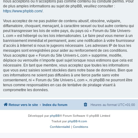
nous acceptons ou n’acceptons pas comme contenu ou conduite permis. Pour
de plus amples informations au sujet de phpBB, veuillez consulter :
https://www.phpbb.com/
.
Vous acceptez de ne pas publier de contenu abusif, obscène, vulgaire,
diffamatoire, choquant, menaçant, à caractère sexuel ou tout autre contenu qui
peut transgresser les lois de votre pays, du pays où « Forum du Site Univers-
L.com » est hébergé ou les lois internationales. Le faire peut vous mener à un
bannissement immédiat et permanent, avec une notification à votre fournisseur
d’accès à Internet si nous le jugeons nécessaire. Les adresses IP de tous les
messages sont enregistrées pour aider au renforcement de ces conditions.
Vous acceptez que « Forum du Site Univers-L.com » supprime, modifie,
déplace ou verrouille n’importe quel sujet lorsque nous estimons que cela est
nécessaire. En tant que membre, vous acceptez que toutes les informations
que vous avez saisies soient stockées dans notre base de données. Bien que
ces informations ne soient pas diffusées à une tierce partie sans votre
consentement, ni « Forum du Site Univers-L.com », ni phpBB ne pourront être
tenus comme responsables en cas de tentative de piratage visant à
compromettre les données.
Retour vers le site
Index du forum
Heures au format
UTC+01:00
Développé par
phpBB
® Forum Software © phpBB Limited
Traduit par
phpBB-fr.com
Confidentialité
|
Conditions