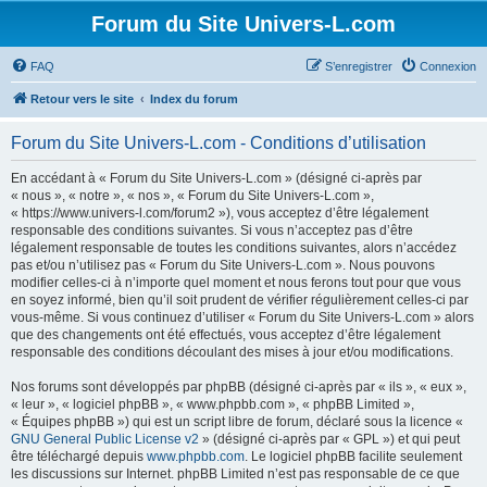
Forum du Site Univers-L.com
FAQ
S’enregistrer
Connexion
Retour vers le site
Index du forum
Forum du Site Univers-L.com - Conditions d’utilisation
En accédant à « Forum du Site Univers-L.com » (désigné ci-après par
« nous », « notre », « nos », « Forum du Site Univers-L.com »,
« https://www.univers-l.com/forum2 »), vous acceptez d’être légalement
responsable des conditions suivantes. Si vous n’acceptez pas d’être
légalement responsable de toutes les conditions suivantes, alors n’accédez
pas et/ou n’utilisez pas « Forum du Site Univers-L.com ». Nous pouvons
modifier celles-ci à n’importe quel moment et nous ferons tout pour que vous
en soyez informé, bien qu’il soit prudent de vérifier régulièrement celles-ci par
vous-même. Si vous continuez d’utiliser « Forum du Site Univers-L.com » alors
que des changements ont été effectués, vous acceptez d’être légalement
responsable des conditions découlant des mises à jour et/ou modifications.
Nos forums sont développés par phpBB (désigné ci-après par « ils », « eux »,
« leur », « logiciel phpBB », « www.phpbb.com », « phpBB Limited »,
« Équipes phpBB ») qui est un script libre de forum, déclaré sous la licence «
GNU General Public License v2
» (désigné ci-après par « GPL ») et qui peut
être téléchargé depuis
www.phpbb.com
. Le logiciel phpBB facilite seulement
les discussions sur Internet. phpBB Limited n’est pas responsable de ce que