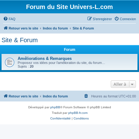
Forum du Site Univers-L.com
FAQ
S’enregistrer
Connexion
Retour vers le site
Index du forum
Site & Forum
Site & Forum
Forum
Améliorations & Remarques
Proposez vos idées pour l’amélioration du site, du forum…
Sujets :
20
Aller à
Retour vers le site
Index du forum
Heures au format
UTC+01:00
Développé par
phpBB
® Forum Software © phpBB Limited
Traduit par
phpBB-fr.com
Confidentialité
|
Conditions