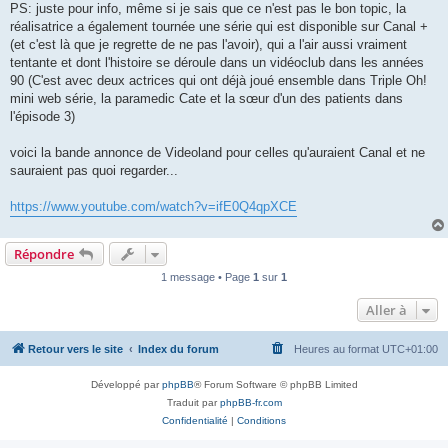
PS: juste pour info, même si je sais que ce n'est pas le bon topic, la
réalisatrice a également tournée une série qui est disponible sur Canal +
(et c'est là que je regrette de ne pas l'avoir), qui a l'air aussi vraiment
tentante et dont l'histoire se déroule dans un vidéoclub dans les années
90 (C'est avec deux actrices qui ont déjà joué ensemble dans Triple Oh!
mini web série, la paramedic Cate et la sœur d'un des patients dans
l'épisode 3)
voici la bande annonce de Videoland pour celles qu'auraient Canal et ne
sauraient pas quoi regarder...
https://www.youtube.com/watch?v=ifE0Q4qpXCE
Répondre
1 message • Page
1
sur
1
Aller à
Retour vers le site
Index du forum
Heures au format
UTC+01:00
Développé par
phpBB
® Forum Software © phpBB Limited
Traduit par
phpBB-fr.com
Confidentialité
|
Conditions