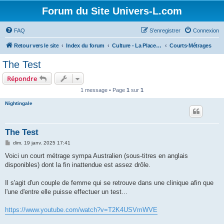
Forum du Site Univers-L.com
FAQ
S’enregistrer
Connexion
Retour vers le site
Index du forum
Culture - La Place du Marché
Courts-Métrages
The Test
Répondre
1 message • Page
1
sur
1
Nightingale
The Test
M
dim. 19 janv. 2025 17:41
e
s
Voici un court métrage sympa Australien (sous-titres en anglais
s
disponibles) dont la fin inattendue est assez drôle.
a
g
e
Il s'agit d'un couple de femme qui se retrouve dans une clinique afin que
l'une d'entre elle puisse effectuer un test...
https://www.youtube.com/watch?v=T2K4USVmWVE