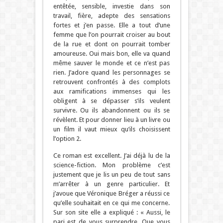
entêtée, sensible, investie dans son
travail, fière, adepte des sensations
fortes et j’en passe. Elle a tout d’une
femme que l’on pourrait croiser au bout
de la rue et dont on pourrait tomber
amoureuse. Oui mais bon, elle va quand
même sauver le monde et ce n’est pas
rien. J’adore quand les personnages se
retrouvent confrontés à des complots
aux ramifications immenses qui les
obligent à se dépasser s’ils veulent
survivre. Ou ils abandonnent ou ils se
révèlent. Et pour donner lieu à un livre ou
un film il vaut mieux qu’ils choisissent
l’option 2.
Ce roman est excellent. J’ai déjà lu de la
science-fiction. Mon problème c’est
justement que je lis un peu de tout sans
m’arrêter à un genre particulier. Et
j’avoue que Véronique Bréger a réussi ce
qu’elle souhaitait en ce qui me concerne.
Sur son site elle a expliqué : « Aussi, le
pari est de vous surprendre. Que vous