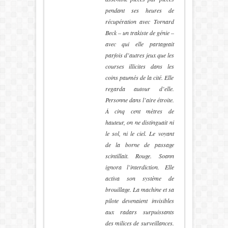
pendant ses heures de
récupération avec Tornard
Beck – un trakiste de génie –
avec qui elle partageait
parfois d’autres jeux que les
courses illicites dans les
coins paumés de la cité. Elle
regarda autour d’elle.
Personne dans l’aire étroite.
À cinq cent mètres de
hauteur, on ne distinguait ni
le sol, ni le ciel. Le voyant
de la borne de passage
scintillait. Rouge. Soann
ignora l’interdiction. Elle
activa son système de
brouillage. La machine et sa
pilote devenaient invisibles
aux radars surpuissants
des milices de surveillances.