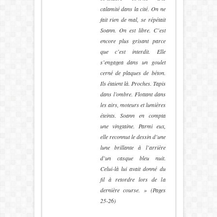
calamité dans la cité.
On ne
fait rien de mal
, se répétait
Soann.
On est libre. C’est
encore plus grisant parce
que c’est interdit
. Elle
s’engagea dans un goulet
cerné de plaques de béton.
Ils étaient là. Proches. Tapis
dans l’ombre. Flottant dans
les airs, moteurs et lumières
éteints. Soann en compta
une vingtaine. Parmi eux,
elle reconnut le dessin d’une
lune brillante à l’arrière
d’un casque bleu nuit.
Celui-là lui avait donné du
fil à retordre lors de la
dernière course. » (Pages
25-26)