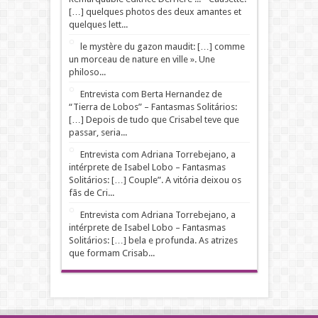
[…] quelques pho­tos des deux amantes et
quelques lett...
le mystère du gazon maudit: […] comme
un morceau de nature en ville ». Une
philoso...
Entrevista com Berta Hernandez de
“Tierra de Lobos” – Fantasmas Solitários:
[…] Depois de tudo que Crisabel teve que
passar, seria...
Entrevista com Adriana Torrebejano, a
intérprete de Isabel Lobo – Fantasmas
Solitários: […] Couple”. A vitória deixou os
fãs de Cri...
Entrevista com Adriana Torrebejano, a
intérprete de Isabel Lobo – Fantasmas
Solitários: […] bela e profunda. As atrizes
que formam Crisab...