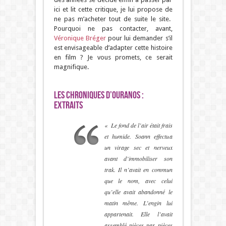
ici et lit cette critique, je lui propose de
ne pas m’acheter tout de suite le site.
Pourquoi ne pas contacter, avant,
Véronique Bréger
pour lui demander s’il
est envisageable d’adapter cette histoire
en film ? Je vous promets, ce serait
magnifique.
Les Chroniques d’Ouranos :
Extraits
« Le fond de l’air était frais
et humide. Soann effectua
un virage sec et nerveux
avant d’immobiliser son
trak. Il n’avait en commun
que le nom, avec celui
qu’elle avait abandonné le
matin même. L’engin lui
appartenait. Elle l’avait
assemblé pièces par pièces