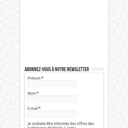
Abonnez-vous à notre newsletter
Prénom
*
Nom
*
E-mail
*
Je souhaite être informée des offres des
partenaires d'Univers-L.com !