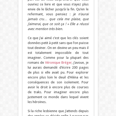
ouvriez ce livre et que vous n’ayez plus
envie de le lâcher jusqu’à la fin. Qu’en le
refermant, vous pensiez :
je n’aurai
jamais cru… que cela me plaise, que
j’aimerai, que ce soit ça ! » Elle a réussi
avec mention très bien.
Ce que j’ai aimé c’est que les clés soient
données petit à petit sans que l’on puisse
tout deviner. On en devine un peu mais il
est totalement impossible de tout
imaginer. Comme pour la plupart des
romans de
Véronique Bréger
, j’avoue, je
lui aurais demandé d’écrire 200 pages
de plus si elle avait pu. Pour explorer
encore plus loin le deuil d’Aléna et les
conséquences de son isolement. Pour
avoir le droit à encore plus de courses
de traks. Pour imaginer encore plus
justement ce monde dans lequel vivent
les héroïnes.
Si la riche lesbienne que j’attends depuis
des années se décide enfin à passer par